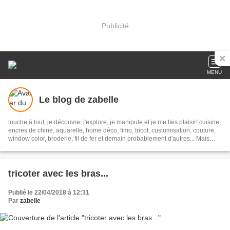
Publicité
MENU
Le blog de zabelle
touche à tout, je découvre, j'explore, je manipule et je me fais plaisir! cuisine,
encres de chine, aquarelle, home déco, fimo, tricot, customisation, couture,
window color, broderie, fil de fer et demain probablement d'autres... Mais
avec gourmandise, sans lait et le plus zéro déchet possible...
tricoter avec les bras...
Publié le 22/04/2018 à 12:31
Par
zabelle