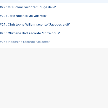
#29 : MC Solaar raconte "Bouge de là"
28 : Lorie raconte "Je vais vite"
#27 : Christophe Willem raconte "Jacques a dit"
#26 : Chimène Badi raconte "Entre nous"
#25 : Indochine raconte "3e sexe"
#24 : Zaho raconte "C'est chelou"
#23 : Patrick Bruel raconte "Au café des délices"
#22 : Kyo raconte "Le chemin"
#21 : Nolwenn Leroy raconte "Cassé"
#20 : Patrick Hernandez raconte "Born to be alive"
#19 : Lorie raconte "Près de moi"
#18 : Michael Jones raconte "A nos actes manqués" (avec Jean-Jacque