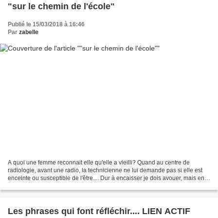
"sur le chemin de l'école"
Publié le 15/03/2018 à 16:46
Par
zabelle
A quoi une femme reconnait elle qu'elle a vieilli? Quand au centre de
radiologie, avant une radio, la technicienne ne lui demande pas si elle est
enceinte ou susceptible de l'être.... Dur à encaisser je dois avouer, mais en
même temps c'est une erreur...
Les phrases qui font réfléchir.... LIEN ACTIF