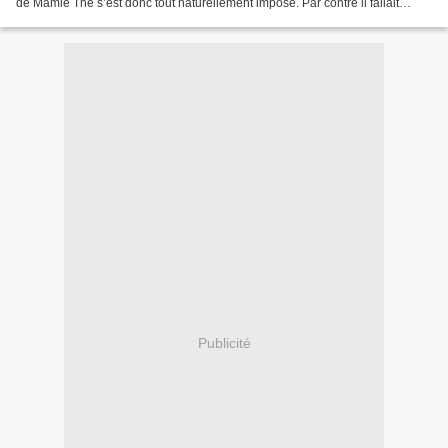
de Mamie Thé s’est donc tout naturellement imposé. Par contre il fallait
trouver la laine adéquate...
Publicité