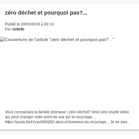
zéro déchet et pourquoi pas?...
Publié le 20/03/2018 à 00:14
Par
zabelle
Vous connaissez la famille (presque ) zéro déchet? Voici une courte vidéo
qui peut changer votre point de vue sur le recyclage....
https://youtu.be/r2yxuNBXjN0 abus et business du recyclage... Je ne sais
pas importer une vidéo avec OB allez voir, ça ne...