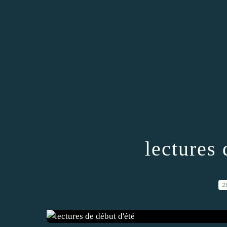
lectures 
2