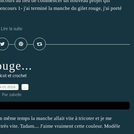
 encours au lieu de commencer un nouveau projet qui
5 encours 1- j'ai terminé la manche du gilet rouge, j'ai porté
Lire la suite
ouge...
ricot et crochet
4.01.2026
…
Par zabelle
n même temps la manche allait vite à tricoter et je me
 très vite. Tadam.... J'aime vraiment cette couleur. Modèle