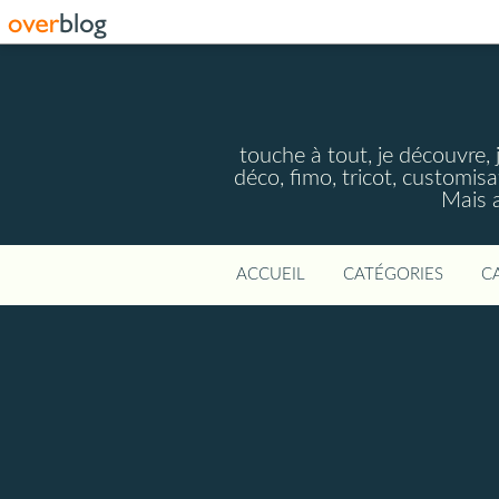
touche à tout, je découvre, j
déco, fimo, tricot, customisa
Mais a
ACCUEIL
CATÉGORIES
C