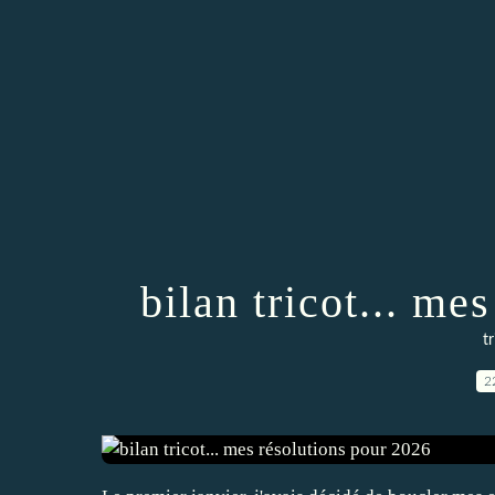
bilan tricot... me
t
2