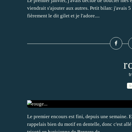
Le premier janvier, j'avais décidé de boucler mes
viendrait s'ajouter aux autres. Petit bilan: j'avais 
fièrement le dit gilet et je l'adore....
r
t
1
Le premier encours est fini, depuis une semaine. E
rappelais bien du motif en dentelle, donc c'est allé
tricoté en barisienne de Bergere de...