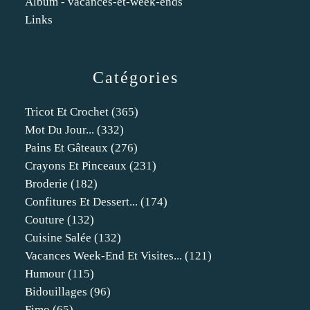
Album - vacances-et-week-ends
Links
Catégories
Tricot Et Crochet
(365)
Mot Du Jour...
(332)
Pains Et Gâteaux
(276)
Crayons Et Pinceaux
(231)
Broderie
(182)
Confitures Et Dessert...
(174)
Couture
(132)
Cuisine Salée
(132)
Vacances Week-End Et Visites...
(121)
Humour
(115)
Bidouillages
(96)
Fimo
(65)