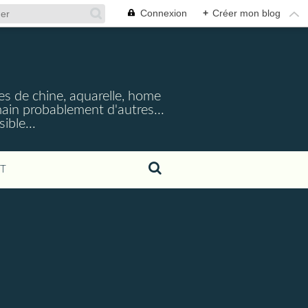
Connexion
+
Créer mon blog
cres de chine, aquarelle, home
emain probablement d'autres...
ible...
T