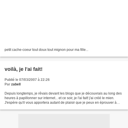
petit cache-coeur tout doux tout mignon pour ma fille...
voilà, je l'ai fait!
Publié le 07/03/2007 à 22:26
Par
zabell
Depuis longtemps, je rêvais devant les blogs que je découvrais au long des
heures à papillonner sur internet... et ce soir, je l'ai fait! j'ai créé le mien.
J'espère qu'il vous apportera autant de plaisir que je peux en éprouver à
créer.