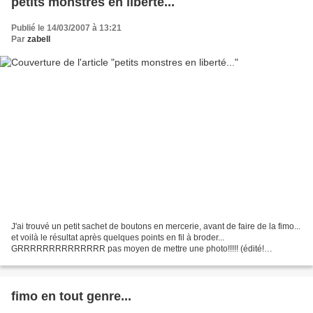
petits monstres en liberté...
Publié le 14/03/2007 à 13:21
Par
zabell
J'ai trouvé un petit sachet de boutons en mercerie, avant de faire de la fimo...
et voilà le résultat après quelques points en fil à broder...
GRRRRRRRRRRRRRR pas moyen de mettre une photo!!!!! (édité!
aujourd'hui ça passe!!!) et bien le petit monsieur...
fimo en tout genre...