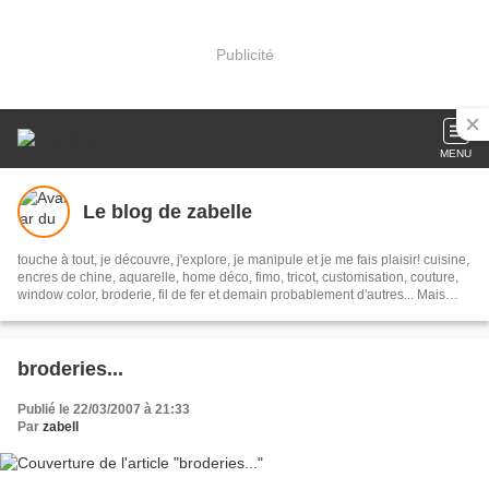
Publicité
MENU
Le blog de zabelle
touche à tout, je découvre, j'explore, je manipule et je me fais plaisir! cuisine,
encres de chine, aquarelle, home déco, fimo, tricot, customisation, couture,
window color, broderie, fil de fer et demain probablement d'autres... Mais
avec gourmandise, sans lait et le plus zéro déchet possible...
broderies...
Publié le 22/03/2007 à 21:33
Par
zabell