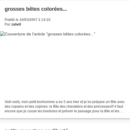
grosses bêtes colorées...
Publié le 16/03/2007 à 14:10
Par
zabell
Voili voilà, mon petit bonhomme a eu 5 ans hier et je lui prépare un fête avec
des copains et des copines: la fête des chevaliers et des princesses!!! il faut
encore que je couse les bordures et prévoir le passage pour la tête et les
petis chevaliers...