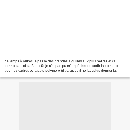
de temps à autres je passe des grandes aiguilles aux plus petites et ça
donne ça... et ça Bien sûr je n'ai pas pu m'empècher de sortir la peinture
pour les cadres et la pâte polymère (il paraît qu'il ne faut plus donner la
marque...) pour la déco!!!