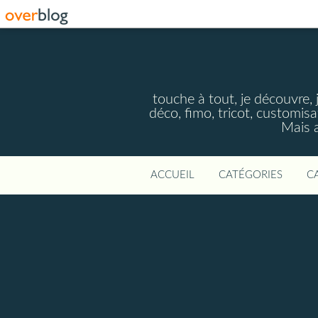
touche à tout, je découvre, j
déco, fimo, tricot, customisa
Mais a
ACCUEIL
CATÉGORIES
C