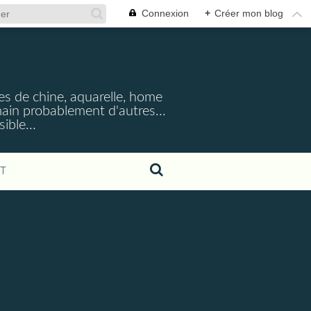
Connexion
+
Créer mon blog
cres de chine, aquarelle, home
emain probablement d'autres...
ible...
T