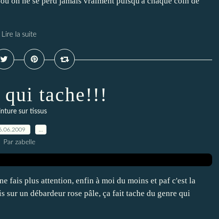
s où on ne se perd jamais vraiment puisqu'à chaque coin de
Lire la suite
 qui tache!!!
inture sur tissus
6.06.2009
…
Par zabelle
ne fais plus attention, enfin à moi du moins et paf c'est la
is sur un débardeur rose pâle, ça fait tache du genre qui