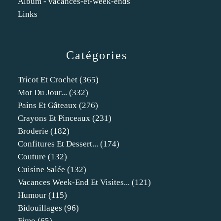
Album - vacances-et-week-ends
Links
Catégories
Tricot Et Crochet
(365)
Mot Du Jour...
(332)
Pains Et Gâteaux
(276)
Crayons Et Pinceaux
(231)
Broderie
(182)
Confitures Et Dessert...
(174)
Couture
(132)
Cuisine Salée
(132)
Vacances Week-End Et Visites...
(121)
Humour
(115)
Bidouillages
(96)
Fimo
(65)