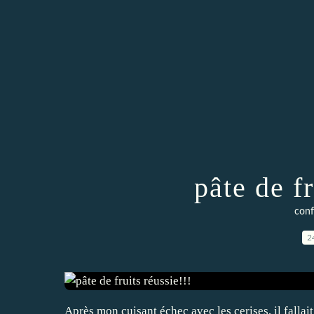
pâte de fr
confi
2
Après mon cuisant échec avec les cerises, il fallait