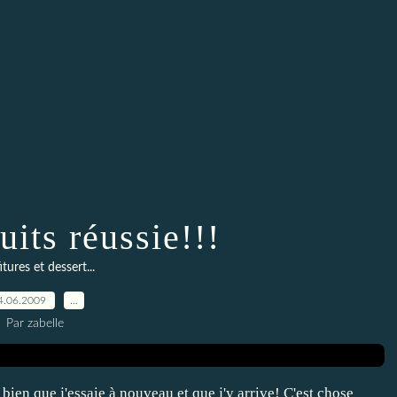
uits réussie!!!
tures et dessert...
4.06.2009
…
Par zabelle
 bien que j'essaie à nouveau et que j'y arrive! C'est chose