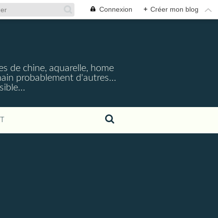
Connexion
+
Créer mon blog
cres de chine, aquarelle, home
emain probablement d'autres...
ible...
T