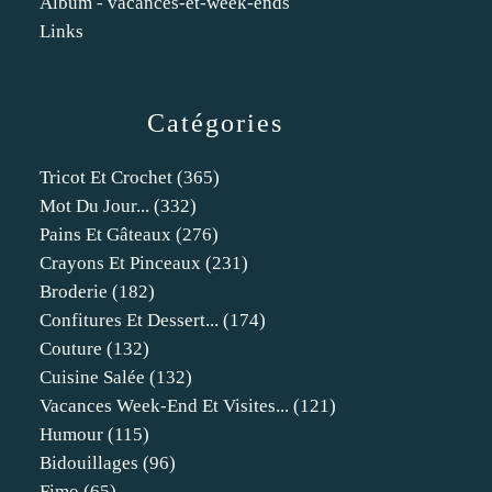
Album - vacances-et-week-ends
Links
Catégories
Tricot Et Crochet
(365)
Mot Du Jour...
(332)
Pains Et Gâteaux
(276)
Crayons Et Pinceaux
(231)
Broderie
(182)
Confitures Et Dessert...
(174)
Couture
(132)
Cuisine Salée
(132)
Vacances Week-End Et Visites...
(121)
Humour
(115)
Bidouillages
(96)
Fimo
(65)