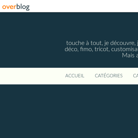
touche à tout, je découvre, j
déco, fimo, tricot, customisa
Mais a
ACCUEIL
CATÉGORIES
C