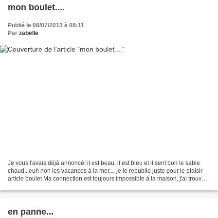
mon boulet....
Publié le 08/07/2013 à 08:11
Par
zabelle
Je vous l'avais déjà annoncé! il est beau, il est bleu et il sent bon le sable
chaud...euh non les vacances à la mer.... je le republie juste pour le plaisir
article boulet Ma connection est toujours impossible à la maison, j'ai trouvé
un ordinateur accueillant...
en panne...