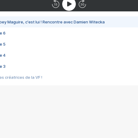
bey Maguire, c'est lui ! Rencontre avec Damien Witecka
e 6
e 5
e 4
e 3
s créatrices de la VF !
e 2
e 1
e Mektoub My Love arrive enfin ! Rencontre avec Shaïn Boumedine et Sal
i : après Toni en famille
elle réalise le bouleversant Dites lui que je l'aime