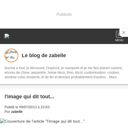
Publicité
MENU
Le blog de zabelle
touche à tout, je découvre, j'explore, je manipule et je me fais plaisir! cuisine,
encres de chine, aquarelle, home déco, fimo, tricot, customisation, couture,
window color, broderie, fil de fer et demain probablement d'autres... Mais
avec gourmandise, sans lait et le plus zéro déchet possible...
l'image qui dit tout...
Publié le 09/07/2013 à 23:03
Par
zabelle