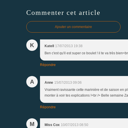
Commenter cet article
Ajouter un commentaire
K
Katell
17/07/2013 19:38
Ben c'est qu'il est super ce boulet ! il te va très bien<b
Répondre
A
Anne
15/07/2013 09:06
Vraiment ravissante cette marinière et de saison en pl
monter à voir tes explications !<br /> Belle semaine Za
Répondre
M
Miss Cox
10/07/2013 08:50