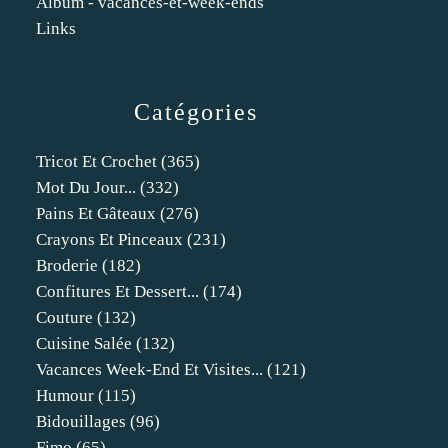
Album - vacances-et-week-ends
Links
Catégories
Tricot Et Crochet
(365)
Mot Du Jour...
(332)
Pains Et Gâteaux
(276)
Crayons Et Pinceaux
(231)
Broderie
(182)
Confitures Et Dessert...
(174)
Couture
(132)
Cuisine Salée
(132)
Vacances Week-End Et Visites...
(121)
Humour
(115)
Bidouillages
(96)
Fimo
(65)