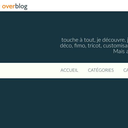
touche à tout, je découvre, j
déco, fimo, tricot, customisa
Mais a
ACCUEIL
CATÉGORIES
C