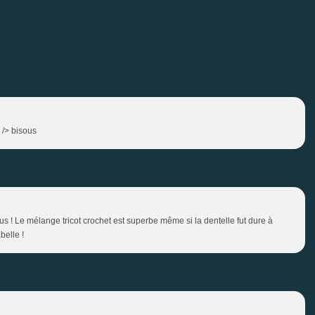
r /> bisous
us ! Le mélange tricot crochet est superbe même si la dentelle fut dure à
belle !