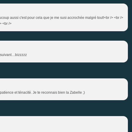
aucoup aussi c'est pour cela que je me susi accrochée malgré tout!<br /> <br />
> <br />
suivant....bizzzzz
 patience et ténacité. Je te reconnais bien la Zabelle ;)