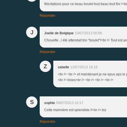
félicitations pour ce beau boulet tout beau tout fini !<
Répondre
J
Joelle de Belgique
10/07/2013 00:06
Chouette...l été attendait ton "boulet"!<br /> Tout est
Répondre
Z
zabelle
12/07/2013 16:16
<br /> <br /> et maintenant je ne epux aps le p
<br /> bises<br /> <br /> <br /> <br />
S
sophie
09/07/2013 10:17
Cette marinière est splendide !!<br /> biz
Répondre