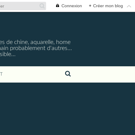
Connexion
+
Créer mon blog
cres de chine, aquarelle, home
emain probablement d'autres...
ible...
T