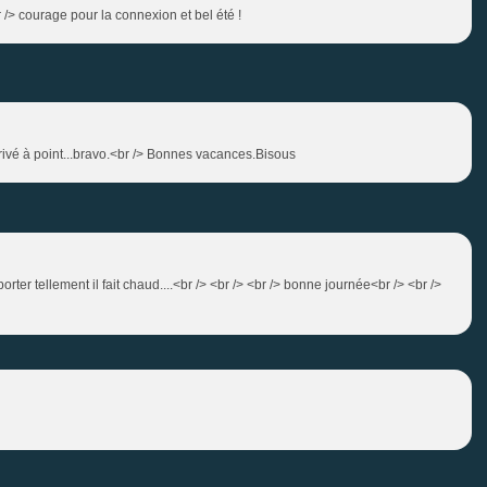
br /> courage pour la connexion et bel été !
 arrivé à point...bravo.<br /> Bonnes vacances.Bisous
orter tellement il fait chaud....<br /> <br /> <br /> bonne journée<br /> <br />