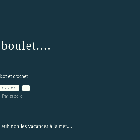
boulet....
ricot et crochet
8.07.2013
…
Par zabelle
...euh non les vacances à la mer....