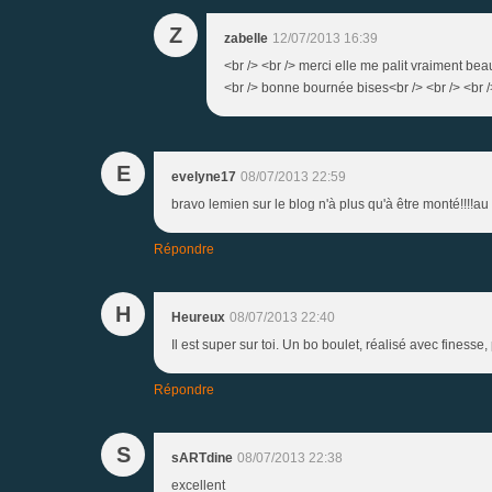
Z
zabelle
12/07/2013 16:39
<br /> <br /> merci elle me palit vraiment be
<br /> bonne bournée bises<br /> <br /> <br /
E
evelyne17
08/07/2013 22:59
bravo lemien sur le blog n'à plus qu'à être monté!!!!au 
Répondre
H
Heureux
08/07/2013 22:40
Il est super sur toi. Un bo boulet, réalisé avec finesse,
Répondre
S
sARTdine
08/07/2013 22:38
excellent