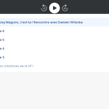
bey Maguire, c'est lui ! Rencontre avec Damien Witecka
e 6
e 5
e 4
e 3
s créatrices de la VF !
e 2
e 1
e Mektoub My Love arrive enfin ! Rencontre avec Shaïn Boumedine et Sal
i : après Toni en famille