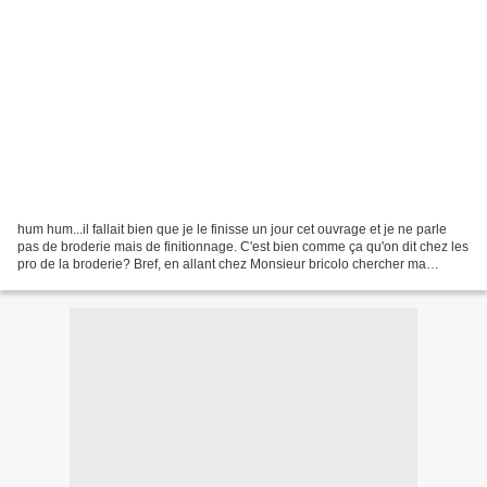
hum hum...il fallait bien que je le finisse un jour cet ouvrage et je ne parle
pas de broderie mais de finitionnage. C'est bien comme ça qu'on dit chez les
pro de la broderie? Bref, en allant chez Monsieur bricolo chercher ma
peinture, j'ai vu le super...