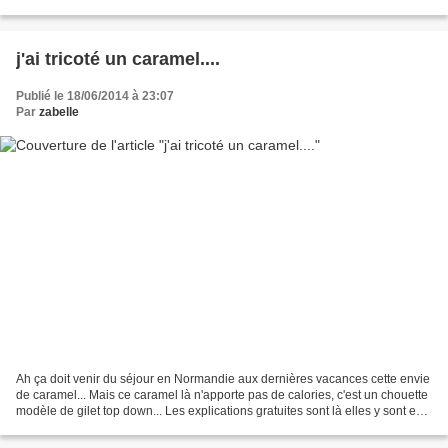
respecter TOUTES...
j'ai tricoté un caramel....
Publié le 18/06/2014 à 23:07
Par
zabelle
Ah ça doit venir du séjour en Normandie aux dernières vacances cette envie
de caramel... Mais ce caramel là n'apporte pas de calories, c'est un chouette
modèle de gilet top down... Les explications gratuites sont là elles y sont en
français aussi. Il...