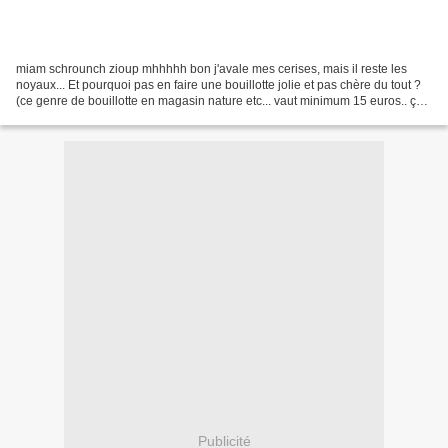
miam schrounch zioup mhhhhh bon j'avale mes cerises, mais il reste les
noyaux... Et pourquoi pas en faire une bouillotte jolie et pas chère du tout ?
(ce genre de bouillotte en magasin nature etc... vaut minimum 15 euros.. ça
fait cher le noyau je trouve!)...
Publicité