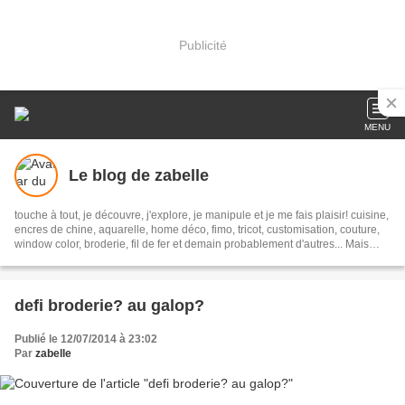
Publicité
MENU
Le blog de zabelle
touche à tout, je découvre, j'explore, je manipule et je me fais plaisir! cuisine,
encres de chine, aquarelle, home déco, fimo, tricot, customisation, couture,
window color, broderie, fil de fer et demain probablement d'autres... Mais
avec gourmandise, sans lait et le plus zéro déchet possible...
defi broderie? au galop?
Publié le 12/07/2014 à 23:02
Par
zabelle