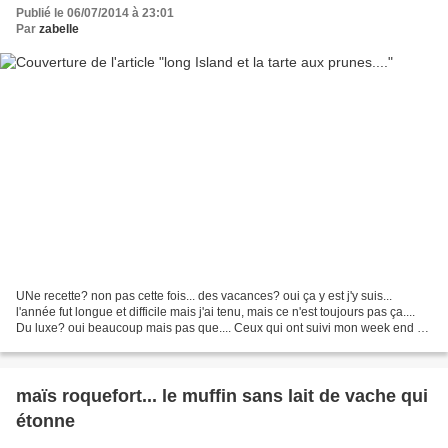
Publié le 06/07/2014 à 23:01
Par
zabelle
UNe recette? non pas cette fois... des vacances? oui ça y est j'y suis...
l'année fut longue et difficile mais j'ai tenu, mais ce n'est toujours pas ça....
Du luxe? oui beaucoup mais pas que.... Ceux qui ont suivi mon week end de
l'Ascension avec Bali...
maïs roquefort... le muffin sans lait de vache qui
étonne