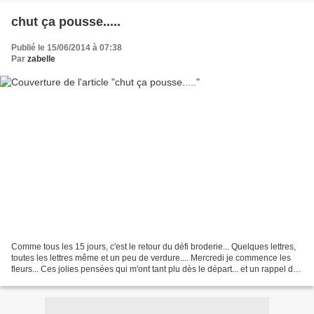
chut ça pousse.....
Publié le 15/06/2014 à 07:38
Par
zabelle
Comme tous les 15 jours, c'est le retour du défi broderie... Quelques lettres,
toutes les lettres même et un peu de verdure.... Mercredi je commence les
fleurs... Ces jolies pensées qui m'ont tant plu dès le départ... et un rappel du
modèle entier......