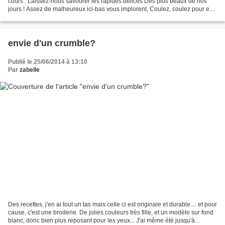
cours : Laissez-nous savourer les rapides délices Des plus beaux de nos
jours ! Assez de malheureux ici-bas vous implorent, Coulez, coulez pour eux
; Prenez avec leurs jours les soins...
envie d'un crumble?
Publié le 25/06/2014 à 13:10
Par
zabelle
Des recettes, j'en ai tout un tas mais celle ci est originale et durable.... et pour
cause, c'est une broderie. De jolies couleurs très fille, et un modèle sur fond
blanc, donc bien plus reposant pour les yeux... J'ai même été jusqu'à