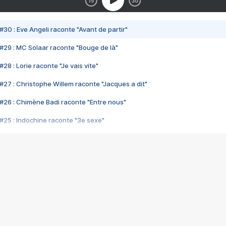
#30 : Eve Angeli raconte "Avant de partir"
#29 : MC Solaar raconte "Bouge de là"
28 : Lorie raconte "Je vais vite"
#27 : Christophe Willem raconte "Jacques a dit"
#26 : Chimène Badi raconte "Entre nous"
#25 : Indochine raconte "3e sexe"
#24 : Zaho raconte "C'est chelou"
#23 : Patrick Bruel raconte "Au café des délices"
#22 : Kyo raconte "Le chemin"
#21 : Nolwenn Leroy raconte "Cassé"
#20 : Patrick Hernandez raconte "Born to be alive"