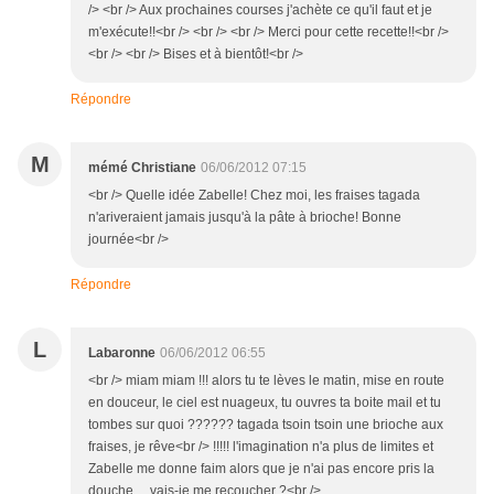
/> <br /> Aux prochaines courses j'achète ce qu'il faut et je
m'exécute!!<br /> <br /> <br /> Merci pour cette recette!!<br />
<br /> <br /> Bises et à bientôt!<br />
Répondre
M
mémé Christiane
06/06/2012 07:15
<br /> Quelle idée Zabelle! Chez moi, les fraises tagada
n'ariveraient jamais jusqu'à la pâte à brioche! Bonne
journée<br />
Répondre
L
Labaronne
06/06/2012 06:55
<br /> miam miam !!! alors tu te lèves le matin, mise en route
en douceur, le ciel est nuageux, tu ouvres ta boite mail et tu
tombes sur quoi ?????? tagada tsoin tsoin une brioche aux
fraises, je rêve<br /> !!!!! l'imagination n'a plus de limites et
Zabelle me donne faim alors que je n'ai pas encore pris la
douche.....vais-je me recoucher ?<br />