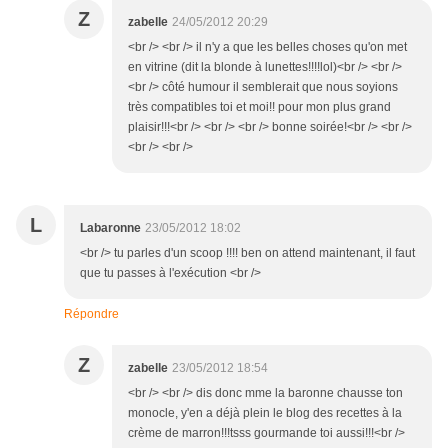
Z
zabelle
24/05/2012 20:29
<br /> <br /> il n'y a que les belles choses qu'on met
en vitrine (dit la blonde à lunettes!!!!lol)<br /> <br />
<br /> côté humour il semblerait que nous soyions
très compatibles toi et moi!! pour mon plus grand
plaisir!!!<br /> <br /> <br /> bonne soirée!<br /> <br />
<br /> <br />
L
Labaronne
23/05/2012 18:02
<br /> tu parles d'un scoop !!!! ben on attend maintenant, il faut
que tu passes à l'exécution <br />
Répondre
Z
zabelle
23/05/2012 18:54
<br /> <br /> dis donc mme la baronne chausse ton
monocle, y'en a déjà plein le blog des recettes à la
crème de marron!!!tsss gourmande toi aussi!!!<br />