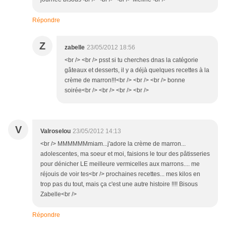
Répondre
Z
zabelle
23/05/2012 18:56
<br /> <br /> psst si tu cherches dnas la catégorie
gâteaux et desserts, il y a déjà quelques recettes à la
crème de marron!!!<br /> <br /> <br /> bonne
soirée<br /> <br /> <br /> <br />
V
Valroselou
23/05/2012 14:13
<br /> MMMMMMmiam...j'adore la crème de marron...
adolescentes, ma soeur et moi, faisions le tour des pâtisseries
pour dénicher LE meilleure vermicelles aux marrons.... me
réjouis de voir tes<br /> prochaines recettes... mes kilos en
trop pas du tout, mais ça c'est une autre histoire !!!! Bisous
Zabelle<br />
Répondre