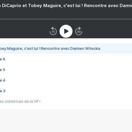
 DiCaprio et Tobey Maguire, c'est lui ! Rencontre avec Dam
bey Maguire, c'est lui ! Rencontre avec Damien Witecka
e 6
e 5
e 4
e 3
s créatrices de la VF !
e 2
e 1