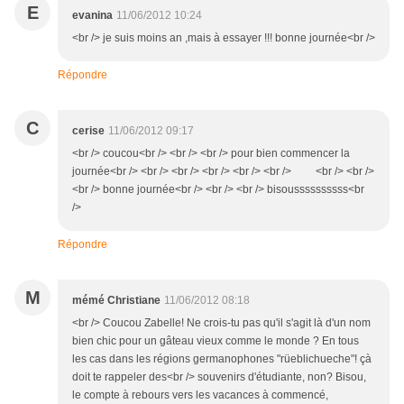
E
evanina
11/06/2012 10:24
<br /> je suis moins an ,mais à essayer !!! bonne journée<br />
Répondre
C
cerise
11/06/2012 09:17
<br /> coucou<br /> <br /> <br /> pour bien commencer la
journée<br /> <br /> <br /> <br /> <br /> <br /> <br /> <br />
<br /> bonne journée<br /> <br /> <br /> bisoussssssssss<br
/>
Répondre
M
mémé Christiane
11/06/2012 08:18
<br /> Coucou Zabelle! Ne crois-tu pas qu'il s'agit là d'un nom
bien chic pour un gâteau vieux comme le monde ? En tous
les cas dans les régions germanophones "rüeblichueche"! çà
doit te rappeler des<br /> souvenirs d'étudiante, non? Bisou,
le compte à rebours vers les vacances à commencé,