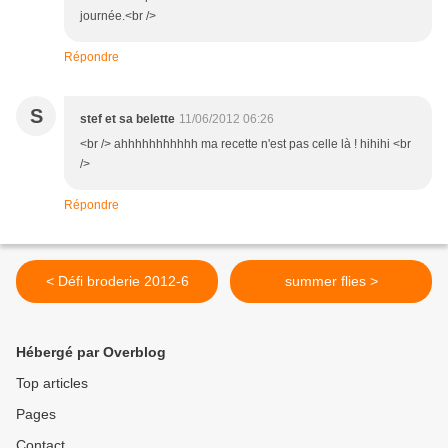
journée.<br />
Répondre
S
stef et sa belette
11/06/2012 06:26
<br /> ahhhhhhhhhhh ma recette n'est pas celle là ! hihihi <br
/>
Répondre
< Défi broderie 2012-6
summer flies >
Hébergé par Overblog
Top articles
Pages
Contact