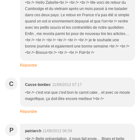
<br /> Hello Zabelle<br /> <br /> <br /> Me voici de retour du
Cambodge et du vietnam aprés un mois passé à me balader
dans ces deux pays. Le retour en France n'a pas été si simple
quand on est si enormement depaysé et que l'on<br /> rentre
avec les petits soucis et les contrariétés de notre quotidien.
Enfin , me revoila parmi toi pour de nouveau lire tes articles....
<br /> <br /> <br /> <br /> <br /> <br /> je te souhaite une
bonne journée et egalement une bonne semaine.<br /> <br />
<br /> Bisous<br /> <br /> <br /> Pat<br />
Répondre
C
Casse-bonbec
11/06/2012 07:17
<br /> c'est vrai que c'est bon le carrot cake... et avec ce moule
magnifique, ça doit être encore meilleur !<br />
Répondre
P
patriarch
11/06/2012 06:59
<br /> Belle présentation...il nous fait envie.... Bises et belle