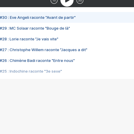
#30 : Eve Angeli raconte "Avant de partir"
#29 : MC Solaar raconte "Bouge de là"
28 : Lorie raconte "Je vais vite"
#27 : Christophe Willem raconte "Jacques a dit"
#26 : Chimène Badi raconte "Entre nous"
#25 : Indochine raconte "3e sexe"
#24 : Zaho raconte "C'est chelou"
#23 : Patrick Bruel raconte "Au café des délices"
#22 : Kyo raconte "Le chemin"
#21 : Nolwenn Leroy raconte "Cassé"
#20 : Patrick Hernandez raconte "Born to be alive"