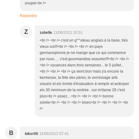
youpie<br />
Répondre
Z
zabelle
11/06/2012 20:51
<br /> <br /> c'est un g^^ateau anglais à la base, très
vieux oui!!!<br /> <br /> <br /> en pays
germanophone je ne mange que ce qui commence
par nuss..... c'est gourmandise assurée!!!!<br /> <br />
<br /> vacances dans trois semaines... le 5 juillet...
<br /> <br /> <br /> ça vient bon mais y'a encore la
kermesse, la fete des pères, le vernissage arts
visuels et els livrets d'évaluation à remplir et anticiper
els 30 minimum de la rentrée.. oui m'dame 28 c'est
plus<br /> assez....<br /> <br /> <br /> bonne
soirée<br /> <br /> <br /> bises<br /> <br /> <br /> <br
/>
B
biker06
11/06/2012 07:41