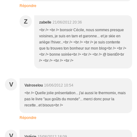
Répondre
Z
zabelle
21/06/2012 20:36
<br /> <br /> bonsoir Cécile, nous sommes presque
voisines, je suis en tarn et garonne... et je skie en
ariège l'hiver...<br /> <br /> <br /> je suis contente
que tu trouves ton bonheur sur mon blog<br /> <br />
<br /> bonne soirée<br /> <br /> <br /> @ bientôt<br
/> <br /> <br /> <br />
V
Valroselou
16/06/2012 10:54
<br /> Quelle jolie présentation... j'ai aussi le thermomix, mais
pas le livre "aux goûts du monde"... merci donc pour la
recette...et bisous<br />
Répondre
V
Valérie
15/06/2012 18:09