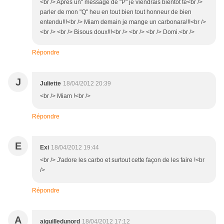
<br /> Après un" message de "P" je viendrais bientôt te<br />
parler de mon "Q" heu en tout bien tout honneur de bien
entendu!!!<br /> Miam demain je mange un carbonara!!!<br />
<br /> <br /> Bisous doux!!!<br /> <br /> <br /> Domi.<br />
Répondre
J
Juliette
18/04/2012 20:39
<br /> Miam !<br />
Répondre
E
Exi
18/04/2012 19:44
<br /> J'adore les carbo et surtout cette façon de les faire !<br
/>
Répondre
A
aiguilledunord
18/04/2012 17:12