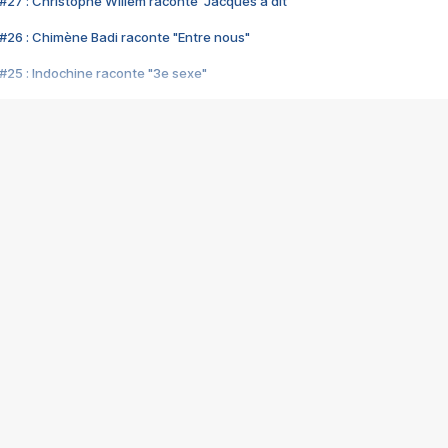
#27 : Christophe Willem raconte "Jacques a dit"
#26 : Chimène Badi raconte "Entre nous"
#25 : Indochine raconte "3e sexe"
#24 : Zaho raconte "C'est chelou"
#23 : Patrick Bruel raconte "Au café des délices"
#22 : Kyo raconte "Le chemin"
#21 : Nolwenn Leroy raconte "Cassé"
#20 : Patrick Hernandez raconte "Born to be alive"
#19 : Lorie raconte "Près de moi"
#18 : Michael Jones raconte "A nos actes manqués" (avec Jean-Jacque
#17 : Khaled raconte "Aïcha"
#16 : Corneille raconte "Parce qu'on vient de loin"
#15 : Indochine raconte "L'aventurier"