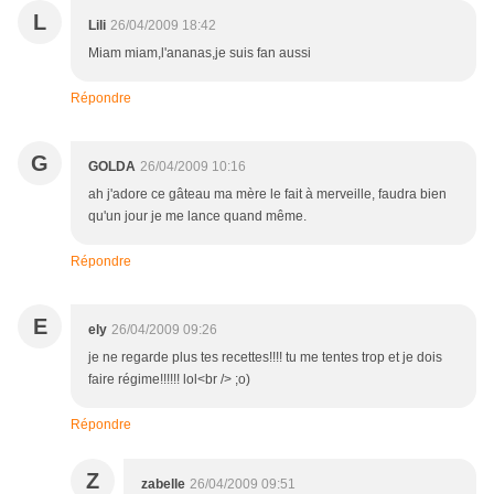
L
Lili
26/04/2009 18:42
Miam miam,l'ananas,je suis fan aussi
Répondre
G
GOLDA
26/04/2009 10:16
ah j'adore ce gâteau ma mère le fait à merveille, faudra bien
qu'un jour je me lance quand même.
Répondre
E
ely
26/04/2009 09:26
je ne regarde plus tes recettes!!!! tu me tentes trop et je dois
faire régime!!!!!! lol<br /> ;o)
Répondre
Z
zabelle
26/04/2009 09:51