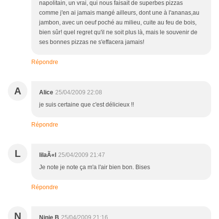
napolitain, un vrai, qui nous faisait de superbes pizzas
comme j'en ai jamais mangé ailleurs, dont une à l'ananas,au
jambon, avec un oeuf poché au milieu, cuite au feu de bois,
bien sûr! quel regret qu'il ne soit plus là, mais le souvenir de
ses bonnes pizzas ne s'effacera jamais!
Répondre
A
Alice
25/04/2009 22:08
je suis certaine que c'est délicieux !!
Répondre
L
lilaÃ«l
25/04/2009 21:47
Je note je note ça m'a l'air bien bon. Bises
Répondre
N
Ninie B
25/04/2009 21:16