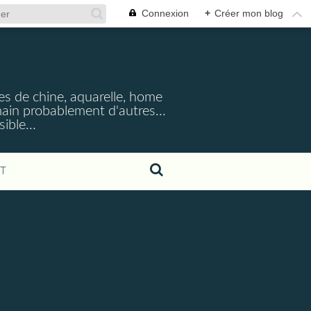
Connexion
+
Créer mon blog
cres de chine, aquarelle, home
emain probablement d'autres...
ible...
T