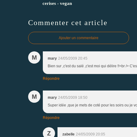
cerises - vegan
Commenter cet article
Ajouter un commentaire
M
mary
24/05/2009 20:45
Bien sur ,c'est du salé ,c'est moi qui délire !!<br /> C'es
Répondre
M
mary
24/05/2009 18:50
Super idée ,que je mets de coté pour les soirs ou je vou
Répondre
Z
zabelle
24/05/2009 20:05