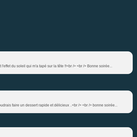
t l'effet du soleil qui m'a tapé sur la tête !!<br /> <br /> Bonne soirée...
drais faire un dessert rapide et délicieux ..<br /> <br /> bonne soirée...