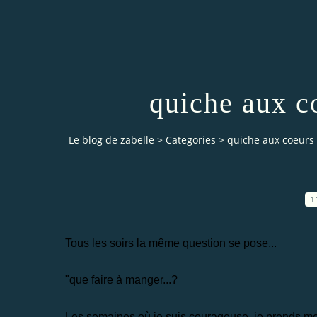
quiche aux c
Le blog de zabelle
>
Categories
>
quiche aux coeurs 
1
Tous les soirs la même question se pose...
"que faire à manger...?
Les semaines où je suis courageuse, je prends mo