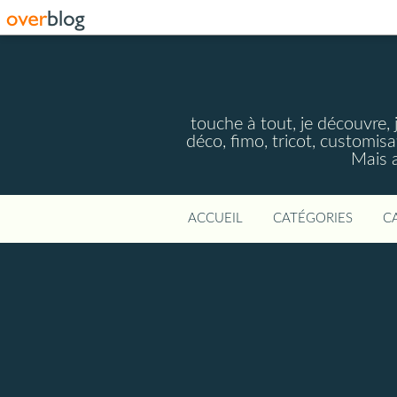
touche à tout, je découvre, j
déco, fimo, tricot, customisa
Mais a
ACCUEIL
CATÉGORIES
C