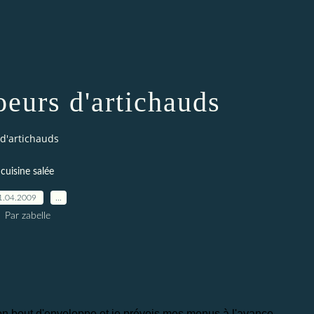
oeurs d'artichauds
d'artichauds
cuisine salée
1.04.2009
…
Par zabelle
n bout d'enveloppe et je prévois mes menus à l'avance.