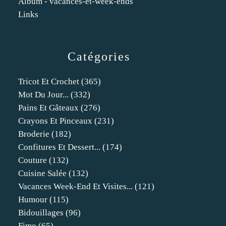
Album - vacances-et-week-ends
Links
Catégories
Tricot Et Crochet
(365)
Mot Du Jour...
(332)
Pains Et Gâteaux
(276)
Crayons Et Pinceaux
(231)
Broderie
(182)
Confitures Et Dessert...
(174)
Couture
(132)
Cuisine Salée
(132)
Vacances Week-End Et Visites...
(121)
Humour
(115)
Bidouillages
(96)
Fimo
(65)