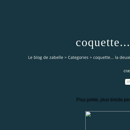
coquette..
Le blog de zabelle
>
Categories
>
coquette... la deux
cra
0
Plus petite, plus timide peu