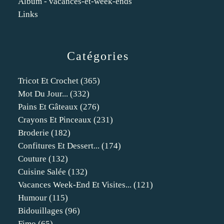
Album - vacances-et-week-ends
Links
Catégories
Tricot Et Crochet
(365)
Mot Du Jour...
(332)
Pains Et Gâteaux
(276)
Crayons Et Pinceaux
(231)
Broderie
(182)
Confitures Et Dessert...
(174)
Couture
(132)
Cuisine Salée
(132)
Vacances Week-End Et Visites...
(121)
Humour
(115)
Bidouillages
(96)
Fimo
(65)