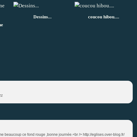
Dessins...
coucou hibou....
ne
zz
'aime beaucoup ce fond rouge ,bonne journée.<br /> http://eglises.over-blog.fr/