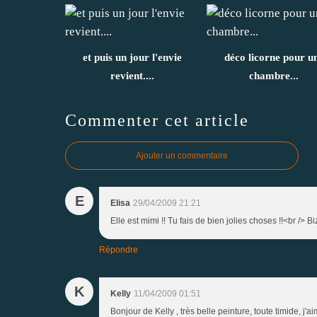
et puis un jour l'envie
déco licorne pour u
revient....
chambre...
Commenter cet article
Ajouter un commentaire
E
Elisa
29/04/2009 21:21
Elle est mimi !! Tu fais de bien jolies choses !!<br /> Bi
Répondre
K
Kelly
11/04/2009 01:51
Bonjour de Kelly , très belle peinture, toute timide, j