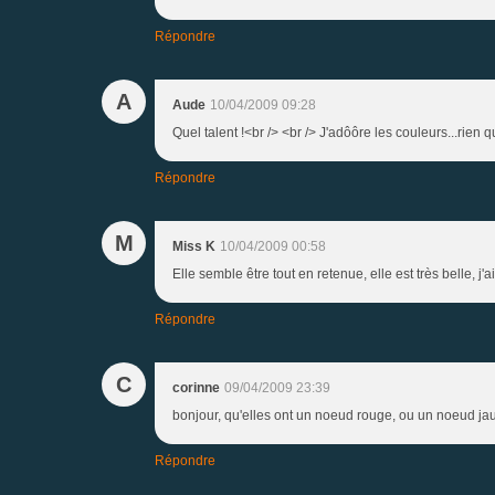
Répondre
A
Aude
10/04/2009 09:28
Quel talent !<br /> <br /> J'adôôre les couleurs...rien q
Répondre
M
Miss K
10/04/2009 00:58
Elle semble être tout en retenue, elle est très belle, j'
Répondre
C
corinne
09/04/2009 23:39
bonjour, qu'elles ont un noeud rouge, ou un noeud jaun
Répondre