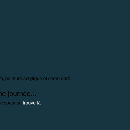
m, peinture acrylique et cerne doré
e journée...
de soeur se
trouve là