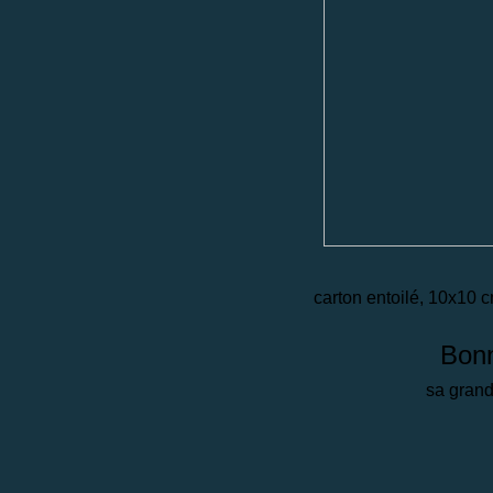
carton entoilé, 10x10 c
Bonn
sa gran