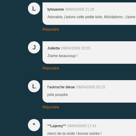
L
lylouanne
09/04/2009 21:26
Adorable, j'adore cette petite toile, félicitations - j'
Répondre
J
Juliette
09/04/2009 20:55
J'aime beaucoup !
Répondre
L
l'autruche bleue
09/04/2009 20:25
jolie poupée
Répondre
*
**Lajemy**
09/04/2009 17:41
merci de ta visite ! bonne soirée !