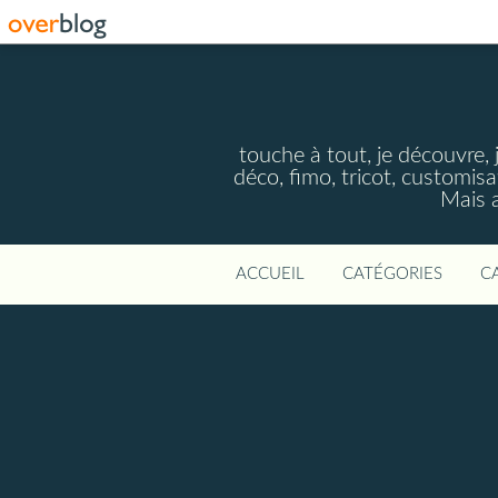
touche à tout, je découvre, j
déco, fimo, tricot, customisa
Mais a
ACCUEIL
CATÉGORIES
C