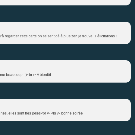
u'à regarder cette carte on se sent déjà plus zen je trouve...Félicitations !
aime beaucoup ;-)<br /> A bientôt
es, elles sont très jolies<br /> <br /> bonne soirée