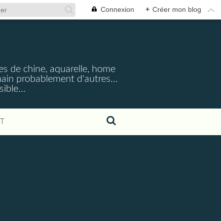
Connexion
+
Créer mon blog
cres de chine, aquarelle, home
emain probablement d'autres...
ible...
T