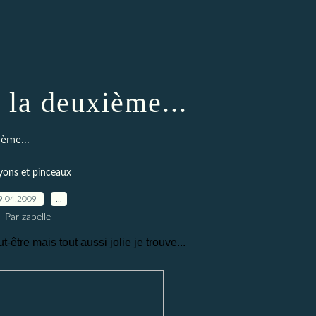
. la deuxième...
ième...
yons et pinceaux
9.04.2009
…
Par zabelle
t-être mais tout aussi jolie je trouve...