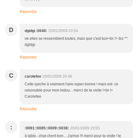
Répondre
D
dgidgi :0040:
20/01/2009 20:54
ok elles se ressemblent toutes, mais que c'est bon<br /> biz **
dgidgi
Répondre
C
carolefee
20/01/2009 20:46
Cette quiche à vraiment l'aire super bonne ! mais est- ce
raisonable pour mon bidou... merci de ta visite !<br />
Carolefee
Répondre
:
:0091::0085::0009::0038:
20/01/2009 19:55
à table...chat chent bon.....j'arrive !!! merci pour ta visite ! te