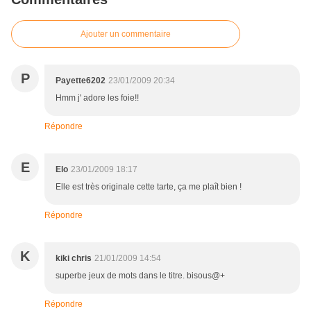
Ajouter un commentaire
P
Payette6202
23/01/2009 20:34
Hmm j' adore les foie!!
Répondre
E
Elo
23/01/2009 18:17
Elle est très originale cette tarte, ça me plaît bien !
Répondre
K
kiki chris
21/01/2009 14:54
superbe jeux de mots dans le titre. bisous@+
Répondre