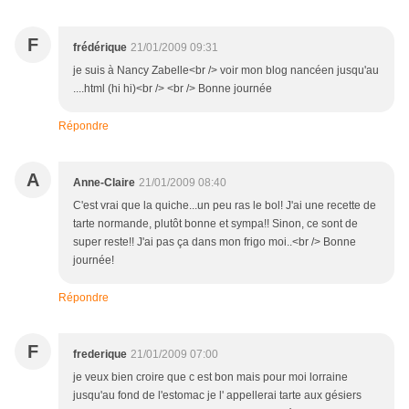
F
frédérique
21/01/2009 09:31
je suis à Nancy Zabelle<br /> voir mon blog nancéen jusqu'au
....html (hi hi)<br /> <br /> Bonne journée
Répondre
A
Anne-Claire
21/01/2009 08:40
C'est vrai que la quiche...un peu ras le bol! J'ai une recette de
tarte normande, plutôt bonne et sympa!! Sinon, ce sont de
super reste!! J'ai pas ça dans mon frigo moi..<br /> Bonne
journée!
Répondre
F
frederique
21/01/2009 07:00
je veux bien croire que c est bon mais pour moi lorraine
jusqu'au fond de l'estomac je l' appellerai tarte aux gésiers