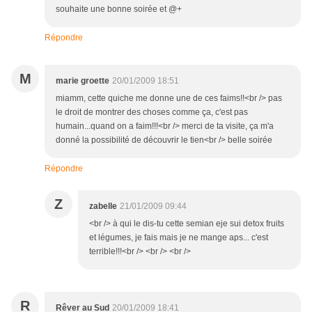
souhaite une bonne soirée et @+
Répondre
M
marie groette
20/01/2009 18:51
miamm, cette quiche me donne une de ces faims!!<br /> pas
le droit de montrer des choses comme ça, c'est pas
humain...quand on a faim!!!<br /> merci de ta visite, ça m'a
donné la possibilité de découvrir le tien<br /> belle soirée
Répondre
Z
zabelle
21/01/2009 09:44
<br /> à qui le dis-tu cette semian eje sui detox fruits
et légumes, je fais mais je ne mange aps... c'est
terrible!!!<br /> <br /> <br />
R
Rêver au Sud
20/01/2009 18:41