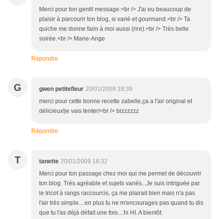
Merci pour ton gentil message.<br /> J'ai eu beaucoup de
plaisir à parcourir ton blog, si varié et gourmand.<br /> Ta
quiche me donne faim à moi aussi (rire).<br /> Très belle
soirée.<br /> Marie-Ange
Répondre
G
gwen petitefleur
20/01/2009 18:39
merci pour cette bonne recette zabelle,ça a l'air original et
délicieux!je vais tenter!<br /> bizzzzzz
Répondre
T
tanette
20/01/2009 18:32
Merci pour ton passage chez moi qui me permet de découvrir
ton blog. Très agréable et sujets variés...Je suis intriguée par
le tricot à rangs raccourcis, ça me plairait bien mais n'a pas
l'air très simple....en plus tu ne m'encourages pas quand tu dis
que tu l'as déjà défait une fois....hi HI. A bientôt.