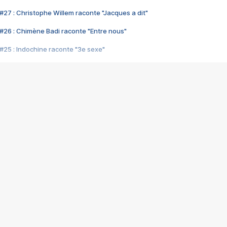
#27 : Christophe Willem raconte "Jacques a dit"
#26 : Chimène Badi raconte "Entre nous"
#25 : Indochine raconte "3e sexe"
#24 : Zaho raconte "C'est chelou"
#23 : Patrick Bruel raconte "Au café des délices"
#22 : Kyo raconte "Le chemin"
#21 : Nolwenn Leroy raconte "Cassé"
#20 : Patrick Hernandez raconte "Born to be alive"
#19 : Lorie raconte "Près de moi"
#18 : Michael Jones raconte "A nos actes manqués" (avec Jean-Jacque
#17 : Khaled raconte "Aïcha"
#16 : Corneille raconte "Parce qu'on vient de loin"