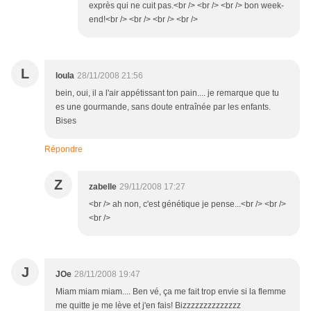
exprès qui ne cuit pas.<br /> <br /> <br /> bon week-
end!<br /> <br /> <br /> <br />
L
loula
28/11/2008 21:56
bein, oui, il a l'air appétissant ton pain.... je remarque que tu
es une gourmande, sans doute entraînée par les enfants.
Bises
Répondre
Z
zabelle
29/11/2008 17:27
<br /> ah non, c'est génétique je pense...<br /> <br />
<br />
J
JOe
28/11/2008 19:47
Miam miam miam.... Ben vé, ça me fait trop envie si la flemme
me quitte je me lève et j'en fais! Bizzzzzzzzzzzzzz