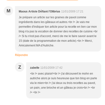
M
Maous Artiste Défiant l'Olibrius
11/01/2009 17:21
Je prépare un article sur les graines de pavot comme
ingrédients dans les gâteaux et autres.<br /> Je vais me
permettre d'indiquer ton article pour la recette en lien car mon
blog n'a pas la vocation de donner des recettes de cuisine.<br
/> Si tu n'est pas d'accord, merci de me le faire savoir avant le
15 (date de la programmation de mon article).<br /> Merci,
Amicalement MA d'Autriche.
Répondre
Z
zabelle
11/01/2009 17:42
<br /> avec plaisir!<br /> j'ai découvert le mohn en
autriche alors je suis heureuse que ton blog en parle
via le mien<br /> j'ai deux ou trois recettes au pavot,
un pain, une brioche et un gâteau je crois<br /> <br
/> <br />