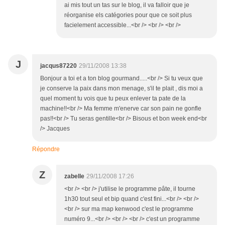
ai mis tout un tas sur le blog, il va falloir que je
réorganise els catégories pour que ce soit plus
facielement accessible...<br /> <br /> <br />
J
jacqus87220
29/11/2008 13:38
Bonjour a toi et a ton blog gourmand.....<br /> Si tu veux que
je conserve la paix dans mon menage, s'il te plait , dis moi a
quel moment tu vois que tu peux enlever ta pate de la
machine!!<br /> Ma femme m'enerve car son pain ne gonfle
pas!!<br /> Tu seras gentille<br /> Bisous et bon week end<br
/> Jacques
Répondre
Z
zabelle
29/11/2008 17:26
<br /> <br /> j'utilise le programme pâte, il tourne
1h30 tout seul et bip quand c'est fini...<br /> <br />
<br /> sur ma map kenwood c'est le programme
numéro 9...<br /> <br /> <br /> c'est un programme