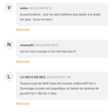
V
valou
28/11/2008 08:12
le pavot j'adore , et je ne vais d'ailleurs pas tarder a le tester
ton pain , bravo et merci
Répondre
N
nounou53
28/11/2008 08:02
ouh la c'est a essayr il m'a l'air trop bon !!!
Répondre
L
LA DECO DE BEA
28/11/2008 07:38
Toujours pas de MAP dans the homme à Béa loll!!!<br />
Dommage ce pain est magnifique et j'adore les graines de
pavot!!!<br /> Biz<br /> Béa
Répondre