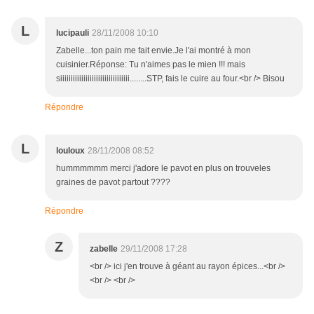
L
lucipauli
28/11/2008 10:10
Zabelle...ton pain me fait envie.Je l'ai montré à mon
cuisinier.Réponse: Tu n'aimes pas le mien !!! mais
siiiiiiiiiiiiiiiiiiiiiiiiiiiiiiiii........STP, fais le cuire au four.<br /> Bisou
Répondre
L
louloux
28/11/2008 08:52
hummmmmm merci j'adore le pavot en plus on trouveles
graines de pavot partout ????
Répondre
Z
zabelle
29/11/2008 17:28
<br /> ici j'en trouve à géant au rayon épices...<br />
<br /> <br />