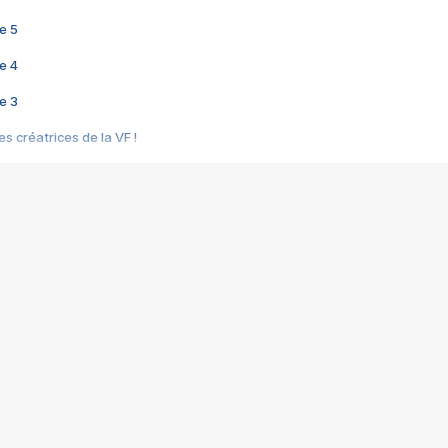
e 5
e 4
e 3
s créatrices de la VF !
e 2
e 1
e Mektoub My Love arrive enfin ! Rencontre avec Shaïn Boumedine et Sal
i : après Toni en famille
elle réalise le bouleversant Dites lui que je l'aime
ais ! Rencontre autour de Vie privée de Rebecca Zlotowski
 de Marguerite, Grave... Rencontre avec Ella Rumpf
 Les Rêveurs, un film intime sur la santé mentale