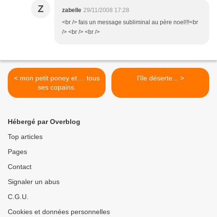
Z
zabelle
29/11/2008 17:28
<br /> fais un message subliminal au père noel!!!<br
/> <br /> <br />
< mon petit poney et.... tous
l'île déserte... >
ses copains.
Hébergé par Overblog
Top articles
Pages
Contact
Signaler un abus
C.G.U.
Cookies et données personnelles