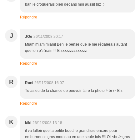
bah je croquerais bien dedans moi aussi! biz=)
Répondre
J
JOe
26/11/2008 20:17
Miam miam miam! Ben je pense que je me régalerais autant
que ton p'tit'nain!!!! Bizzzzzzzzzzzzzz
Répondre
R
Roni
26/11/2008 16:07
Tu as eu de la chance de pouvoir faire la photo !<br /> Biz
Répondre
K
kiki
26/11/2008 13:18
il va falloir que la petite bouche grandisse encore pour
enfourner ce gros morceau en une seule fois !!!LOL<br /> gros