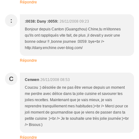
Répondre
:
:0038: Dany :0059:
26/11/2008 09:23
Bonjour depuis Canton (Guangzhou) Chine,tu m'étonnes
qu'ils ont rappliqués vite fait, de plus ,il devait y avoir une
bonne odeur !! ,bonne journee :0059: bye<br />
http://dany.enchine.over-blog.com/
Répondre
C
Cenwen
26/11/2008 08:53
Coucou :) désolée de ne pas être venue depuis un moment
me perdre avec délice dans ta jolie cuisine et savourer tes
jolies recettes. Maintenant que je vais mieux, je vais
reprendre tranquillement mes habitudes:)<br /> Merci pour ce
joli moment de gourmandise que je viens de passer dans ta
petite cuisine :)<br /> Je te souhaite une très jolie journée:)<br
/> Bisous:)
Répondre