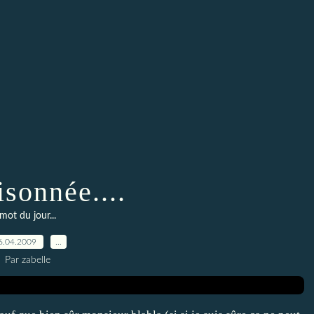
sonnée....
mot du jour...
6.04.2009
…
Par zabelle