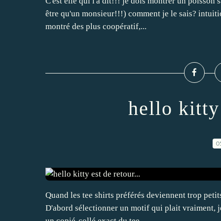
C'est elle qui l'a dit!!! je dois montrer un poisson 
être qu'un monsieur!!!) comment je le sais? intuiti
montré des plus coopératif,...
hello kitty
0
Quand les tee shirts préférés deviennent trop petits
D'abord sélectionner un motif qui plait vraiment, je
un copié-collé exact du tee...