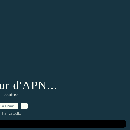
r d'APN...
couture
3.04.2009
…
Par zabelle