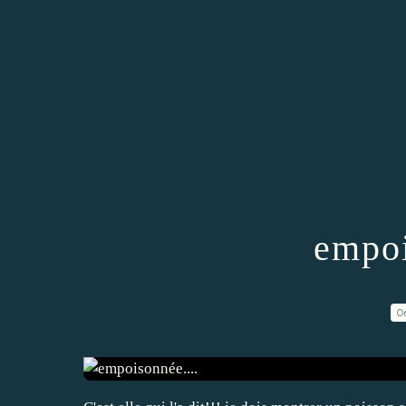
empoi
0