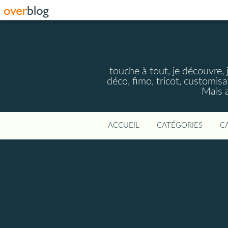
touche à tout, je découvre, j
déco, fimo, tricot, customisa
Mais a
ACCUEIL
CATÉGORIES
C