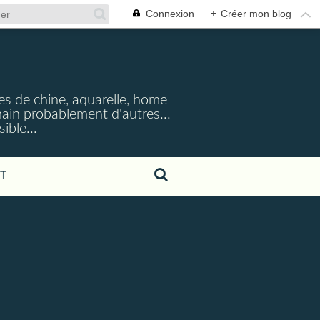
Connexion
+
Créer mon blog
cres de chine, aquarelle, home
emain probablement d'autres...
ible...
T