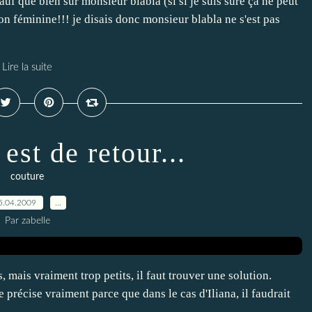
sauf que bien sûr monsieur blabla (si si je suis sûre ça ne peut
on féminine!!! je disais donc monsieur blabla ne s'est pas
Lire la suite
 est de retour...
couture
5.04.2009
…
Par zabelle
, mais vraiment trop petits, il faut trouver une solution.
 précise vraiment parce que dans le cas d'Iliana, il faudrait