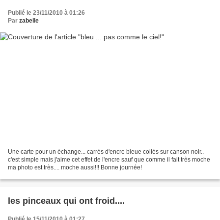
Publié le 23/11/2010 à 01:26
Par
zabelle
Une carte pour un échange... carrés d'encre bleue collés sur canson noir..
c'est simple mais j'aime cet effet de l'encre sauf que comme il fait très moche
ma photo est très.... moche aussi!!! Bonne journée!
les pinceaux qui ont froid....
Publié le 15/11/2010 à 01:27