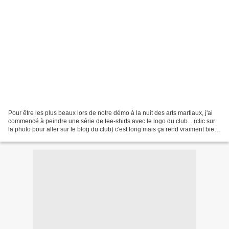
Pour être les plus beaux lors de notre démo à la nuit des arts martiaux, j'ai
commencé à peindre une série de tee-shirts avec le logo du club....(clic sur
la photo pour aller sur le blog du club) c'est long mais ça rend vraiment bien.
Et Ewann a le sien...