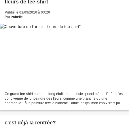
fleurs de tee-shirt
Publié le 01/09/2010 à 03:20
Par
zabelle
Ce grand tee-shirt noir bien long était un peu triste quand même, l'idée m'est
donc venue de lui peindre des fleurs, comme une branche ou une
ribambelle... à la peinture textile blanche. j'aime les lys, mon choix s'est porté
sur ces grandes fleurs odorantes......
c'est déjà la rentrée?