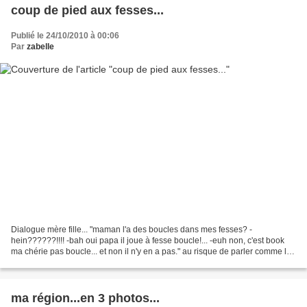
coup de pied aux fesses...
Publié le 24/10/2010 à 00:06
Par
zabelle
Dialogue mère fille... "maman l'a des boucles dans mes fesses? -
hein??????!!!! -bah oui papa il joue à fesse boucle!... -euh non, c'est book
ma chérie pas boucle... et non il n'y en a pas." au risque de parler comme la
vieille que je me sens devenir......
ma région...en 3 photos...