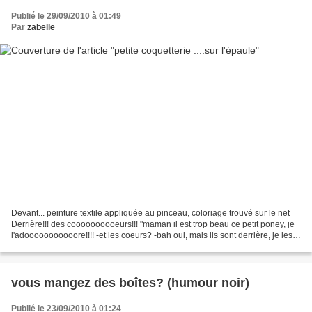
Publié le 29/09/2010 à 01:49
Par
zabelle
Devant... peinture textile appliquée au pinceau, coloriage trouvé sur le net
Derrière!!! des coooooooooeurs!!! "maman il est trop beau ce petit poney, je
l'adooooooooooore!!!! -et les coeurs? -bah oui, mais ils sont derrière, je les
vois pas moi!!! -loooooooooooool"...
vous mangez des boîtes? (humour noir)
Publié le 23/09/2010 à 01:24