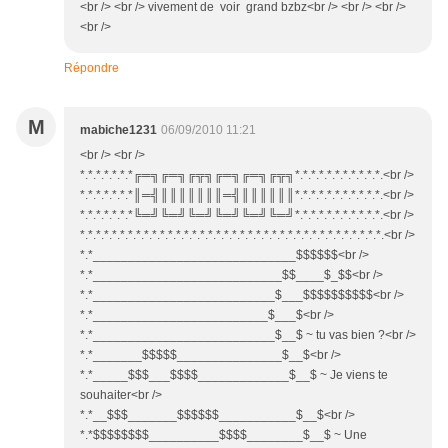
<br /> <br /> vivement de voir grand bzbz<br /> <br /> <br />
<br />
Répondre
M
mabiche1231
06/09/2010 11:21
<br /> <br />
*.*.*.*.*.*.*╔═╗╔═╗╔╦╗╔═╗╔═╗╔╦╗*.*.*.*.*.*.*.*.*.*.*.<br />
*.*.*.*.*.*.*║═╣║║║║║║║═╣║║║║║║*.*.*.*.*.*.*.*.*.*.*.<br />
*.*.*.*.*.*.*╚═╝╚═╝╚═╝╚═╝╚═╝╚═╝*.*.*.*.*.*.*.*.*.*.*.<br />
*.*.*.*.*.*.*.*.*.*.*.*.*.*.*.*.*.*.*.*.*.*.*.*.*.*.*.*.*.*.*.*.*.*.*.*.*.*.<br />
*.*_____________________________$$$$$$<br />
*.*___________________________$$____$_$$<br />
*.*__________________________$___$$$$$$$$$$<br />
*.*_________________________$___$<br />
*.*__________________________$__$ ~ tu vas bien ?<br />
*.*_______$$$$$_______________$__$<br />
*.*_____$$$___$$$$_____________$__$ ~ Je viens te
souhaiter<br />
*.*__$$$_______$$$$$$___________$__$<br />
*.*$$$$$$$$__________$$$$________$__$ ~ Une