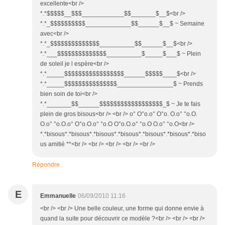
excellente<br />
*.*$$$$$__$$$____________$$_______$__$<br />
*.*_$$$$$$$$$$_____________$$______$__$ ~ Semaine
avec<br />
*.*_$$$$$$$$$$$$$$__________$$______$__$<br />
*.*___$$$$$$$$$$$$$$__________$_____$___$ ~ Plein
de soleil je l espère<br />
*.*_____$$$$$$$$$$$$$$$$$______$$$$$____$<br />
*.*_____$$$$$$$$$$$$$$$________________$ ~ Prends
bien soin de toi<br />
*.*_______$$______$$$$$$$$$$$$$$$$$$_$ ~ Je te fais
plein de gros bisous<br /> <br /> o° O°o.o° O°o. O.o° °o.O.
O.o° °o.O.o° O°o.O.o° °o.O O°o.O.o° °o.O O.o° °o.O<br />
*.*bisous*.*bisous*.*bisous*.*bisous*.*bisous*.*bisous*.*biso
us amitié **<br /> <br /> <br /> <br /> <br />
Répondre
E
Emmanuelle
06/09/2010 11:16
<br /> <br /> Une belle couleur, une forme qui donne envie à
quand la suite pour découvrir ce modèle ?<br /> <br /> <br />