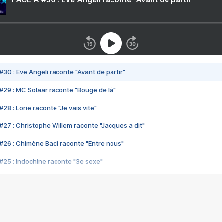
#30 : Eve Angeli raconte "Avant de partir"
#29 : MC Solaar raconte "Bouge de là"
28 : Lorie raconte "Je vais vite"
#27 : Christophe Willem raconte "Jacques a dit"
#26 : Chimène Badi raconte "Entre nous"
#25 : Indochine raconte "3e sexe"
#24 : Zaho raconte "C'est chelou"
#23 : Patrick Bruel raconte "Au café des délices"
#22 : Kyo raconte "Le chemin"