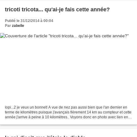
tricoti tricota... qu'ai-je fais cette année?
Publié le 31/12/2014 à 00:04
Par
zabelle
lopi...2 je veux un bonnet! A vue de nez pas aussi bien que l'an dernier en
terme de kilomètres puisque j'avançais fièrement 14 km au compteur et cette
année j'arrive à peine à 10 kilomètres.. Voyons donc en photo avec lien en
cliquant sur l'image. J'ai...