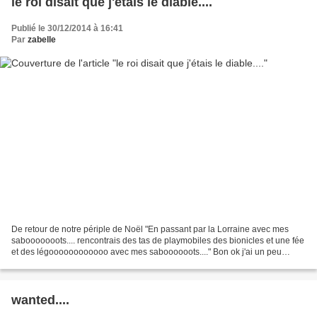
le roi disait que j'étais le diable....
Publié le 30/12/2014 à 16:41
Par
zabelle
De retour de notre périple de Noël "En passant par la Lorraine avec mes
sabooooooots.... rencontrais des tas de playmobiles des bionicles et une fée
et des légoooooooooooo avec mes saboooooots...." Bon ok j'ai un peu
résumé et j'ai même reçu les belles...
wanted....