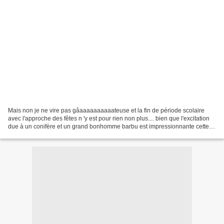
Mais non je ne vire pas gâaaaaaaaaaateuse et la fin de période scolaire
avec l'approche des fêtes n 'y est pour rien non plus.... bien que l'excitation
due à un conifère et un grand bonhomme barbu est impressionnante cette
année encore... Les tricoteuses...