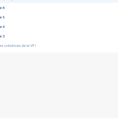
e 6
e 5
e 4
e 3
s créatrices de la VF !
e 2
e 1
e Mektoub My Love arrive enfin ! Rencontre avec Shaïn Boumedine et Sal
i : après Toni en famille
elle réalise le bouleversant Dites lui que je l'aime
ais ! Rencontre autour de Vie privée de Rebecca Zlotowski
 de Marguerite, Grave... Rencontre avec Ella Rumpf