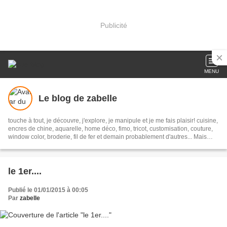
Publicité
MENU
Le blog de zabelle
touche à tout, je découvre, j'explore, je manipule et je me fais plaisir! cuisine,
encres de chine, aquarelle, home déco, fimo, tricot, customisation, couture,
window color, broderie, fil de fer et demain probablement d'autres... Mais
avec gourmandise, sans lait et le plus zéro déchet possible...
le 1er....
Publié le 01/01/2015 à 00:05
Par
zabelle