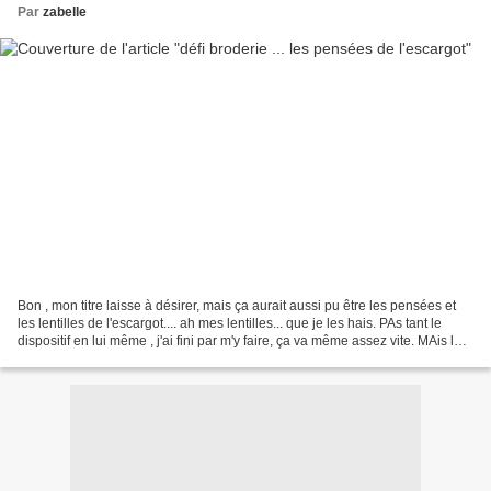
Par
zabelle
Bon , mon titre laisse à désirer, mais ça aurait aussi pu être les pensées et
les lentilles de l'escargot.... ah mes lentilles... que je les hais. PAs tant le
dispositif en lui même , j'ai fini par m'y faire, ça va même assez vite. MAis la
correction...