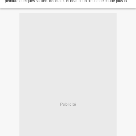
peinture quelques stickers décoratifs et beaucoup d'huile de coude plus tard
ça donne ça: Franchement je...
Publicité