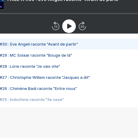
#30 : Eve Angeli raconte "Avant de partir"
#29 : MC Solaar raconte "Bouge de là"
28 : Lorie raconte "Je vais vite"
#27 : Christophe Willem raconte "Jacques a dit"
#26 : Chimène Badi raconte "Entre nous"
#25 : Indochine raconte "3e sexe"
#24 : Zaho raconte "C'est chelou"
#23 : Patrick Bruel raconte "Au café des délices"
#22 : Kyo raconte "Le chemin"