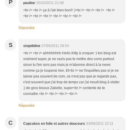
P
pauline
20/10/2011 21:08
<br /> <br /> ça à l'air bien bon!! :)<br /> <br /> <br /> <br />
<br /> <br /> <br /> <br /> <br /> <br />
Répondre
S
stopdidine
07/09/2011 09:54
<br /> <br /> ahhhhhhhh Hello Kitty à croquer :) ton blog est
vraiment super, je ne vazis pas te mettre des coms partout
sinon tu t'en sors pas mais je m'abonne direct à la news
comme ça je louperai rien. Et<br /> ne t'inquiètes pas si je ne
laisse pas souvent de com, ce n'est pas que je regarde pas,
c'est souvent que j'ai trop de temps car j'ai moult blog à visiter
;) de gros bisous Zabelle, super<br /> contente de te
connaitre.<br /> <br /> <br /> <br />
Répondre
C
Cupcakes en folie et autres douceurs
03/09/2011 22:11