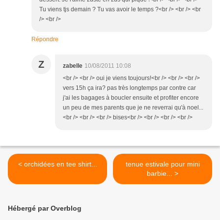
Tu viens tjs demain ? Tu vas avoir le temps ?<br /> <br /> <br
/> <br />
Répondre
Z
zabelle
10/08/2011 10:08
<br /> <br /> oui je viens toujours!<br /> <br /> <br />
vers 15h ça ira? pas très longtemps par contre car
j'ai les bagages à boucler ensuite et profiter encore
un peu de mes parents que je ne reverrai qu'à noel...
<br /> <br /> <br /> bises<br /> <br /> <br /> <br />
< orchidées en tee shirt...
tenue estivale pour mini
barbie... >
Hébergé par Overblog