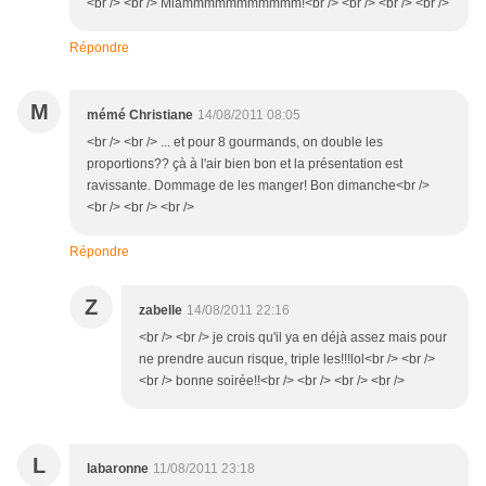
<br /> <br /> Miammmmmmmmmmm!<br /> <br /> <br /> <br />
Répondre
M
mémé Christiane
14/08/2011 08:05
<br /> <br /> ... et pour 8 gourmands, on double les
proportions?? çà à l'air bien bon et la présentation est
ravissante. Dommage de les manger! Bon dimanche<br />
<br /> <br /> <br />
Répondre
Z
zabelle
14/08/2011 22:16
<br /> <br /> je crois qu'il ya en déjà assez mais pour
ne prendre aucun risque, triple les!!!lol<br /> <br />
<br /> bonne soirée!!<br /> <br /> <br /> <br />
L
labaronne
11/08/2011 23:18