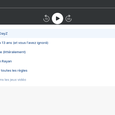
 DayZ
 a 13 ans (et vous l'avez ignoré)
e (littéralement)
im Rayan
 toutes les règles
s les jeux vidéo
us choquant de Rockstar ? - Le scandale BULLY
e plus moche de Steam
du RÊVE tourne au CAUCHEMAR