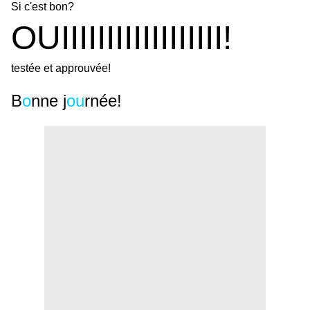
Si c'est bon?
OUIIIIIIIIIIIIIIIIII!
testée et approuvée!
B
o
nne j
ou
rnée!