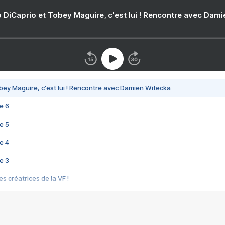
 DiCaprio et Tobey Maguire, c'est lui ! Rencontre avec Dam
bey Maguire, c'est lui ! Rencontre avec Damien Witecka
e 6
e 5
e 4
e 3
s créatrices de la VF !
e 2
e 1