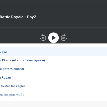
 Battle Royale - DayZ
 DayZ
 a 13 ans (et vous l'avez ignoré)
e (littéralement)
im Rayan
 toutes les règles
s les jeux vidéo
us choquant de Rockstar ? - Le scandale BULLY