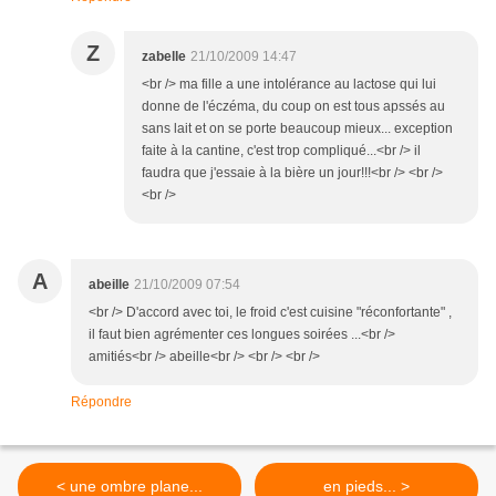
Z
zabelle
21/10/2009 14:47
<br /> ma fille a une intolérance au lactose qui lui
donne de l'éczéma, du coup on est tous apssés au
sans lait et on se porte beaucoup mieux... exception
faite à la cantine, c'est trop compliqué...<br /> il
faudra que j'essaie à la bière un jour!!!<br /> <br />
<br />
A
abeille
21/10/2009 07:54
<br /> D'accord avec toi, le froid c'est cuisine "réconfortante" ,
il faut bien agrémenter ces longues soirées ...<br />
amitiés<br /> abeille<br /> <br /> <br />
Répondre
< une ombre plane...
en pieds... >