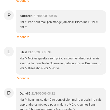
Répondre
P
patriarch
21/10/2009 09:45
<br /> Pas pour moi, j'en mange jamais !!! Bises<br /> <br />
<br />
Répondre
L
Lilaël
21/10/2009 08:34
<br /> Moi les galettes sont prévues pour vendredi soir, mais
avec de l'andouille de Guéméné (bah oui ch'suis Bretonne ...)
<br /> Bises<br /> <br /> <br />
Répondre
D
Dany85
21/10/2009 08:32
<br /> hummm, ce doit être bon, et bien moi je grossis ! je vais
apprendre ta méthode pour maigrir , (+ 1 clic sur tes liens
sponso) bonne journée<br /> <br /> <br />