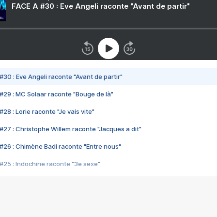
FACE A #30 : Eve Angeli raconte "Avant de partir"
#30 : Eve Angeli raconte "Avant de partir"
#29 : MC Solaar raconte "Bouge de là"
28 : Lorie raconte "Je vais vite"
#27 : Christophe Willem raconte "Jacques a dit"
#26 : Chimène Badi raconte "Entre nous"
#25 : Indochine raconte "3e sexe"
#24 : Zaho raconte "C'est chelou"
#23 : Patrick Bruel raconte "Au café des délices"
#22 : Kyo raconte "Le chemin"