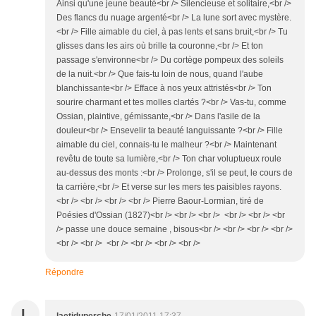
Ainsi qu'une jeune beauté<br /> Silencieuse et solitaire,<br />
Des flancs du nuage argenté<br /> La lune sort avec mystère.
<br /> Fille aimable du ciel, à pas lents et sans bruit,<br /> Tu
glisses dans les airs où brille ta couronne,<br /> Et ton
passage s'environne<br /> Du cortège pompeux des soleils
de la nuit.<br /> Que fais-tu loin de nous, quand l'aube
blanchissante<br /> Efface à nos yeux attristés<br /> Ton
sourire charmant et tes molles clartés ?<br /> Vas-tu, comme
Ossian, plaintive, gémissante,<br /> Dans l'asile de la
douleur<br /> Ensevelir ta beauté languissante ?<br /> Fille
aimable du ciel, connais-tu le malheur ?<br /> Maintenant
revêtu de toute sa lumière,<br /> Ton char voluptueux roule
au-dessus des monts :<br /> Prolonge, s'il se peut, le cours de
ta carrière,<br /> Et verse sur les mers tes paisibles rayons.
<br /> <br /> <br /> <br /> Pierre Baour-Lormian, tiré de
Poésies d'Ossian (1827)<br /> <br /> <br /> <br /> <br /> <br
/> passe une douce semaine , bisous<br /> <br /> <br /> <br />
<br /> <br /> <br /> <br /> <br /> <br />
Répondre
L