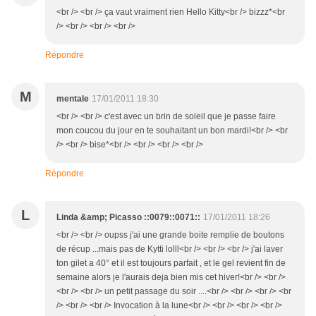
<br /> <br /> ça vaut vraiment rien Hello Kitty<br /> bizzz*<br
/> <br /> <br /> <br />
Répondre
M
mentale
17/01/2011 18:30
<br /> <br /> c'est avec un brin de soleil que je passe faire
mon coucou du jour en te souhaitant un bon mardi!<br /> <br
/> <br /> bise*<br /> <br /> <br /> <br />
Répondre
L
Linda &amp; Picasso ::0079::0071::
17/01/2011 18:26
<br /> <br /> oupss j'ai une grande boite remplie de boutons
de récup ...mais pas de Kytti lolll<br /> <br /> <br /> j'ai laver
ton gilet a 40° et il est toujours parfait , et le gel revient fin de
semaine alors je l'aurais deja bien mis cet hiver!<br /> <br />
<br /> <br /> un petit passage du soir ....<br /> <br /> <br /> <br
/> <br /> <br /> Invocation à la lune<br /> <br /> <br /> <br />