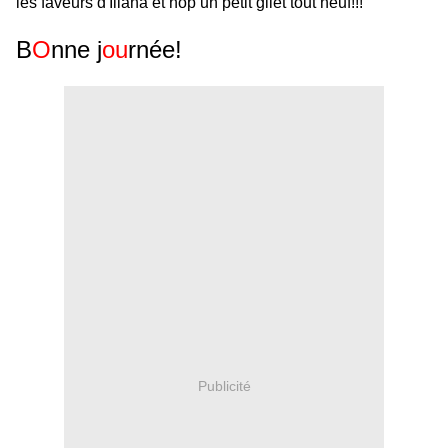
les faveurs d'Iliana et hop un petit gilet tout neuf!!!
B
O
nne j
ou
rnée!
Publicité