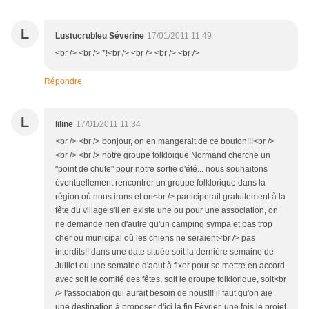
L
Lustucrubleu Séverine
17/01/2011 11:49
<br /> <br /> *!<br /> <br /> <br /> <br />
Répondre
L
liline
17/01/2011 11:34
<br /> <br /> bonjour, on en mangerait de ce bouton!!!<br />
<br /> <br /> notre groupe folkloique Normand cherche un
"point de chute" pour notre sortie d'été... nous souhaitons
éventuellement rencontrer un groupe folklorique dans la
région où nous irons et on<br /> participerait gratuitement à la
fête du village s'il en existe une ou pour une association, on
ne demande rien d'autre qu'un camping sympa et pas trop
cher ou municipal où les chiens ne seraient<br /> pas
interdits!! dans une date située soit la dernière semaine de
Juillet ou une semaine d'aout à fixer pour se mettre en accord
avec soit le comité des fêtes, soit le groupe folklorique, soit<br
/> l'association qui aurait besoin de nous!!! il faut qu'on aie
une destination à proposer d'ici la fin Février, une fois le projet