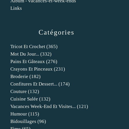
Album - vacances-et-week-ends
Links
Catégories
Tricot Et Crochet
(365)
Mot Du Jour...
(332)
Pains Et Gâteaux
(276)
Crayons Et Pinceaux
(231)
Broderie
(182)
Confitures Et Dessert...
(174)
Couture
(132)
Cuisine Salée
(132)
Vacances Week-End Et Visites...
(121)
Humour
(115)
Bidouillages
(96)
Fimo
(65)