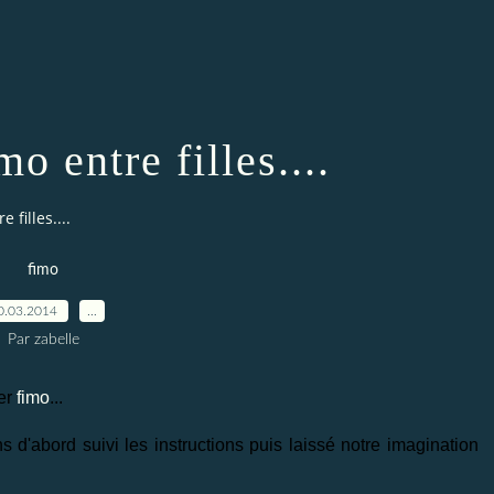
o entre filles....
 filles....
fimo
0.03.2014
…
Par zabelle
ier
fimo
...
ns d'abord suivi les instructions puis laissé notre imagination