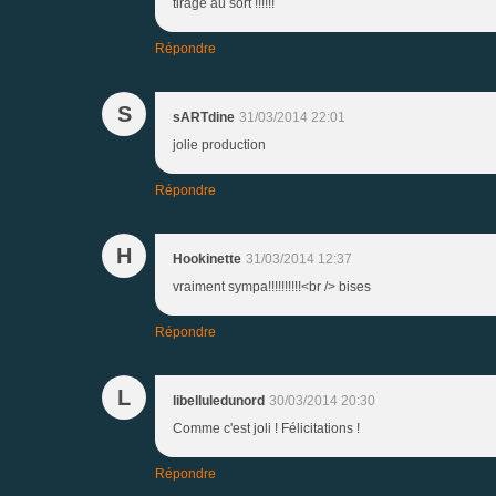
tirage au sort !!!!!!
Répondre
S
sARTdine
31/03/2014 22:01
jolie production
Répondre
H
Hookinette
31/03/2014 12:37
vraiment sympa!!!!!!!!!!<br /> bises
Répondre
L
libelluledunord
30/03/2014 20:30
Comme c'est joli ! Félicitations !
Répondre