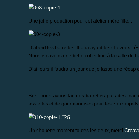
Une jolie production pour cet atelier mère fille...
D'abord les barrettes, Iliana ayant les cheveux trè
Nous en avons une belle collection à la salle de b
D'ailleurs il faudra un jour que je fasse une récap 
Bref, nous avons fait des barrettes puis des macar
assiettes et de gourmandises pour les zhuzhupets d
Un chouette moment toutes les deux, merci
Creav