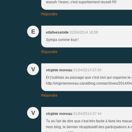
waouh ! bravo, c'est superbement reussit !!!!!
Répondre
E
etlafeesatoile
02/04/2014 16:58
Sympa comme tout !
Répondre
V
virginie moreau
01/04/2014 07:45
Et j'oubliais au passage que c'est moi qui organise le d
http://virginiemoreau.canalblog.com/archives/2014/0
Répondre
V
virginie moreau
01/04/2014 07:44
Tu as l'air de dire que c'est très facile à faire les mac
mon blog, le dernier récapitulatif des participations 