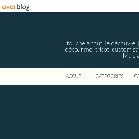
touche à tout, je découvre, j
déco, fimo, tricot, customisa
Mais a
ACCUEIL
CATÉGORIES
C