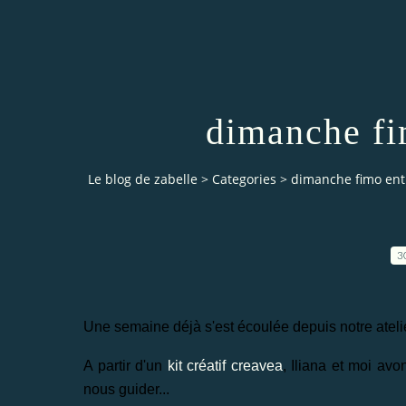
dimanche fim
Le blog de zabelle
>
Categories
>
dimanche fimo entre
3
Une semaine déjà s'est écoulée depuis notre atel
A partir d'un
kit créatif creavea
, Iliana et moi avo
nous guider...