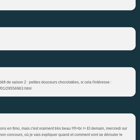
éfi de saison 2 : petites douceurs chocolatées, si cela t'intéresse :
4/01/29556963.html
arons en fimo, mais c'est vraiment très beau !!!!!<br /> Et demain, mercredi sur
à mon concours, où je vais expliquer quand et comment vont se dérouler le