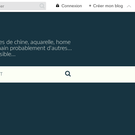
Connexion
+
Créer mon blog
cres de chine, aquarelle, home
emain probablement d'autres...
ible...
T