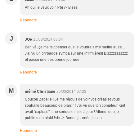
Ah oui je veux voir !<br /> Bises
Répondre
J
JOe
25/03/2014 08:34
Ben vé, ça me fait penser que je voudrais m'y mettre aussi...
J'ai vu un p'ti'badge sympa sur une infirmière!!! Bizzzzzzzzzzz
et passe une très bonne journée.
Répondre
M
mémé Christiane
25/03/2014 07:32
Coucou Zabelle ! Je me réjouis de voir vos créas et vous
souhaite beaucoup de plaisir ! J'ai vu que ton compteur Knit
avait "explosé", une sérieuse mise à jour ! Attend, que je
publie mon plaid !<br /> Bonne journée, bisou
Répondre