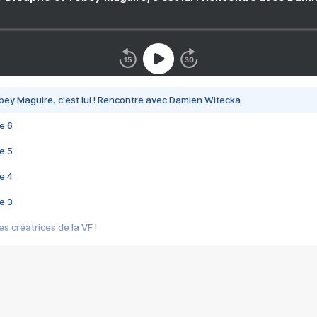
bey Maguire, c'est lui ! Rencontre avec Damien Witecka
e 6
e 5
e 4
e 3
s créatrices de la VF !
e 2
e 1
e Mektoub My Love arrive enfin ! Rencontre avec Shaïn Boumedine et Sal