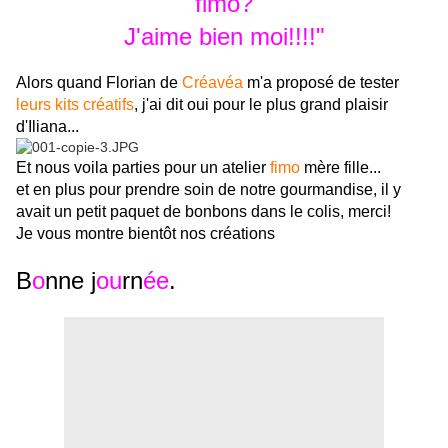
fimo?
J'aime bien moi!!!!"
Alors quand Florian de
Créavéa
m'a proposé de tester
leurs kits créatifs
, j'ai dit oui pour le plus grand plaisir
d'Iliana...
Et nous voila parties pour un atelier
fimo
mère fille...
et en plus pour prendre soin de notre gourmandise, il y
avait un petit paquet de bonbons dans le colis, merci!
Je vous montre bientôt nos créations
B
o
nne j
ou
rn
ée
.