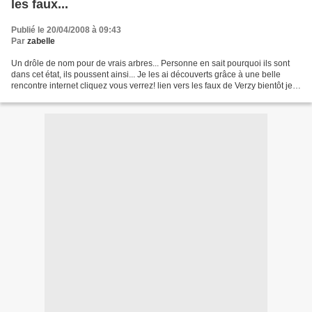
les faux...
Publié le 20/04/2008 à 09:43
Par
zabelle
Un drôle de nom pour de vrais arbres... Personne en sait pourquoi ils sont
dans cet état, ils poussent ainsi... Je les ai découverts grâce à une belle
rencontre internet cliquez vous verrez! lien vers les faux de Verzy bientôt je
vous en montrerai un...