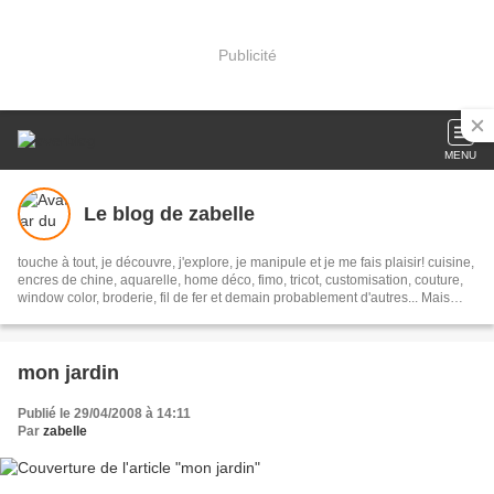
Publicité
MENU
Le blog de zabelle
touche à tout, je découvre, j'explore, je manipule et je me fais plaisir! cuisine,
encres de chine, aquarelle, home déco, fimo, tricot, customisation, couture,
window color, broderie, fil de fer et demain probablement d'autres... Mais
avec gourmandise, sans lait et le plus zéro déchet possible...
mon jardin
Publié le 29/04/2008 à 14:11
Par
zabelle