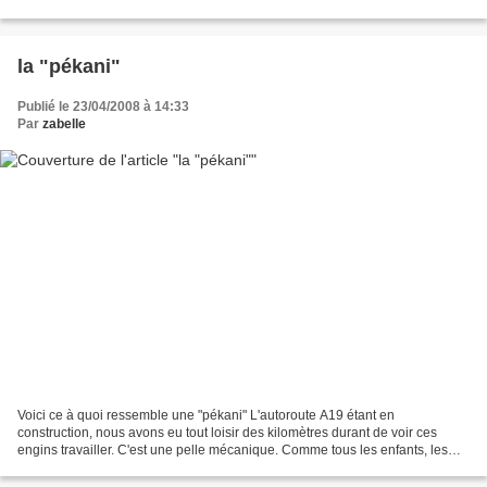
encre de chine format A5...
la "pékani"
Publié le 23/04/2008 à 14:33
Par
zabelle
Voici ce à quoi ressemble une "pékani" L'autoroute A19 étant en
construction, nous avons eu tout loisir des kilomètres durant de voir ces
engins travailler. C'est une pelle mécanique. Comme tous les enfants, les
miens les adorent, Ewann à 18 mois les...