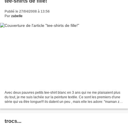
tee-shirts de fille!
Publié le 27/04/2008 à 13:56
Par
zabelle
Avec deux pauvres petits tee-shirt blanc en 3 ans qui ne me plaisaient plus
du tout, je me suis lachée sur la peinture textile. Ce sont les premiers d'une
série qui va être longue!!! ils datent un peu , mais elle les adore: "maman ze
veux mon kitty pou...
trocs...