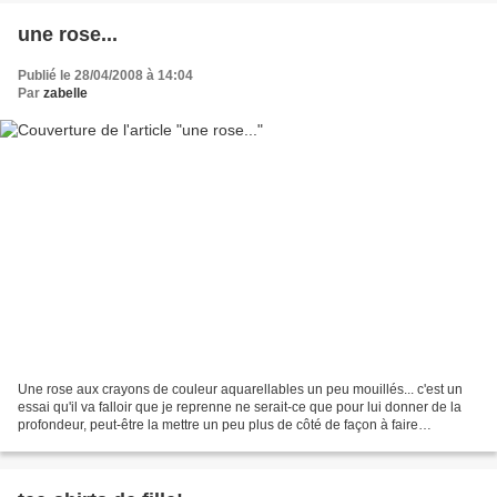
une rose...
Publié le 28/04/2008 à 14:04
Par
zabelle
Une rose aux crayons de couleur aquarellables un peu mouillés... c'est un
essai qu'il va falloir que je reprenne ne serait-ce que pour lui donner de la
profondeur, peut-être la mettre un peu plus de côté de façon à faire
apparaître un bout de tige......