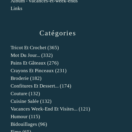
Album - vacances-et-week-ends
Links
Catégories
Tricot Et Crochet
(365)
Mot Du Jour...
(332)
Pains Et Gâteaux
(276)
Crayons Et Pinceaux
(231)
Broderie
(182)
Confitures Et Dessert...
(174)
Couture
(132)
Cuisine Salée
(132)
Vacances Week-End Et Visites...
(121)
Humour
(115)
Bidouillages
(96)
Fimo
(65)