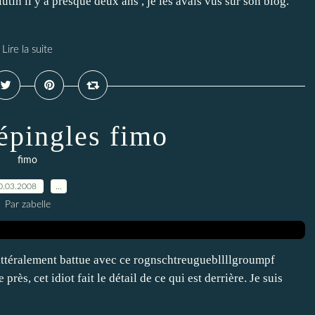
lutin il y a presque deux ans , je les avais vus sur son blog.
Lire la suite
 épingles fimo
fimo
0.03.2008
…
Par zabelle
is littéralement battue avec ce rognschtreuguebllllgroumpf
rès, cet idiot fait le détail de ce qui est derrière. Je suis