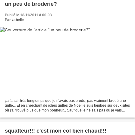
un peu de broderie?
Publié le 18/11/2011 à 00:03
Par
zabelle
ça faisait très longtemps que je n'avais pas brodé, pas vraiment brodé une
grille... Et en cherchant de jolies grilles de Noël je suis tombée sur deux sites
où j'ai trouvé plus que mon bonheur... Sauf que je ne sais pas où je vais
trouver le temps de...
squatteur!!! c'est mon col bien chaud!!!