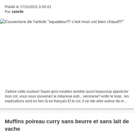
Publié le 17/11/2011 à 00:01
Par
zabelle
J'adore cette couleur! Super gros noukies semble aussi beaucoup apprécier
mon col, vous vous souvenez le milanese euh... veronese? enfin le loop.. les
explications sont en lien là en français Et le col, il va vite aller autour de mon
cou!!! La première...
Muffins poireau curry sans beurre et sans lait de
vache