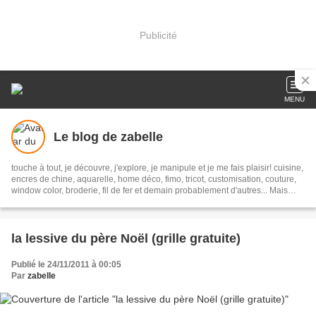
Publicité
MENU
Le blog de zabelle
touche à tout, je découvre, j'explore, je manipule et je me fais plaisir! cuisine,
encres de chine, aquarelle, home déco, fimo, tricot, customisation, couture,
window color, broderie, fil de fer et demain probablement d'autres... Mais
avec gourmandise, sans lait et le plus zéro déchet possible...
la lessive du père Noël (grille gratuite)
Publié le 24/11/2011 à 00:05
Par
zabelle