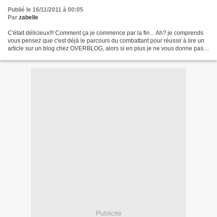
Publié le 16/11/2011 à 00:05
Par
zabelle
C'était délicieux!!! Comment ça je commence par la fin... Ah? je comprends
vous pensez que c'est déjà le parcours du combattant pour réussir à lire un
article sur un blog chez OVERBLOG, alors si en plus je ne vous donne pas
la recette... c'est limite...
Publicité