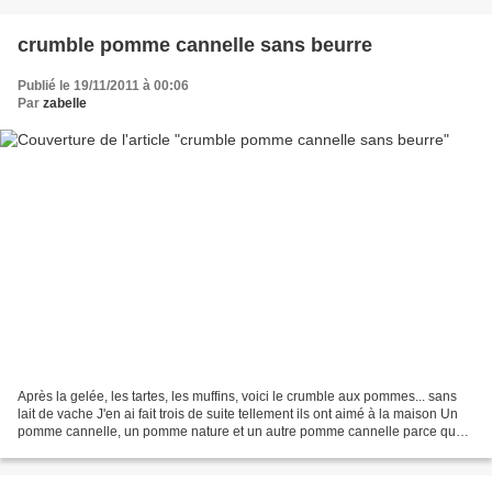
crumble pomme cannelle sans beurre
Publié le 19/11/2011 à 00:06
Par
zabelle
Après la gelée, les tartes, les muffins, voici le crumble aux pommes... sans
lait de vache J'en ai fait trois de suite tellement ils ont aimé à la maison Un
pomme cannelle, un pomme nature et un autre pomme cannelle parce que
"maman c'est trop bon quand...