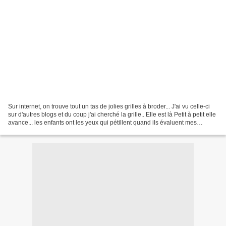
Sur internet, on trouve tout un tas de jolies grilles à broder... J'ai vu celle-ci
sur d'autres blogs et du coup j'ai cherché la grille.. Elle est là Petit à petit elle
avance... les enfants ont les yeux qui pétillent quand ils évaluent mes
avancées!!!...