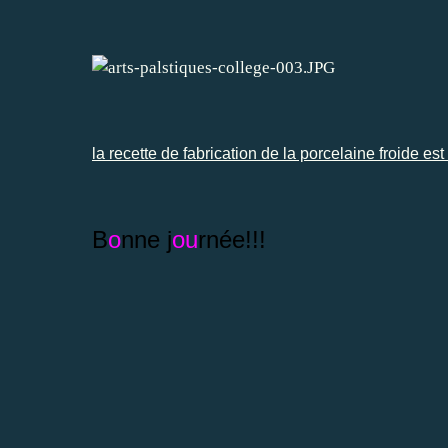
la recette de fabrication de la porcelaine froide est 
B
o
nne j
ou
rnée!!!