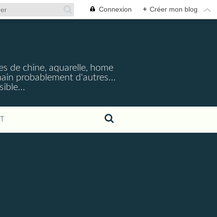
Connexion
+
Créer mon blog
cres de chine, aquarelle, home
emain probablement d'autres...
ible...
T