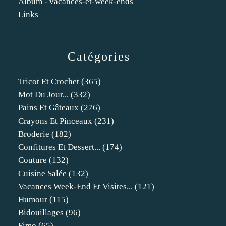
Album - vacances-et-week-ends
Links
Catégories
Tricot Et Crochet
(365)
Mot Du Jour...
(332)
Pains Et Gâteaux
(276)
Crayons Et Pinceaux
(231)
Broderie
(182)
Confitures Et Dessert...
(174)
Couture
(132)
Cuisine Salée
(132)
Vacances Week-End Et Visites...
(121)
Humour
(115)
Bidouillages
(96)
Fimo
(65)