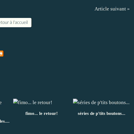
Article suivant »
tour à l'accueil
fimo... le retour!
séries de p'tits boutons...
es....