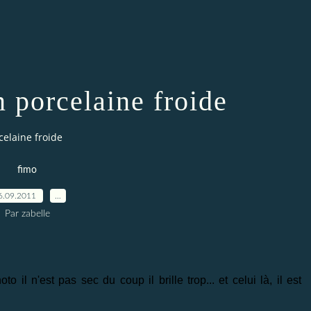
n porcelaine froide
celaine froide
fimo
6.09.2011
…
Par zabelle
to il n'est pas sec du coup il brille trop... et celui là, il est