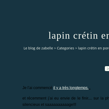
lapin crétin e
Le blog de zabelle
>
Categories
>
lapin crétin en por
2
Je l'ai commencé
il y a très longtemps.
..
et récemment j'ai eu envie de le finir.... sur la pho
silencieux et saaaaaaaaaage!!!