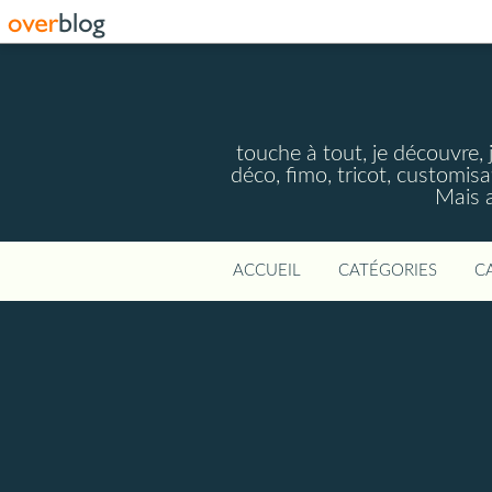
touche à tout, je découvre, j
déco, fimo, tricot, customisa
Mais a
ACCUEIL
CATÉGORIES
C