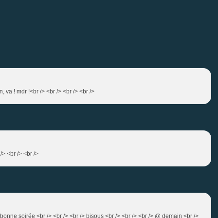
 va ! mdr !<br /> <br /> <br /> <br />
/> <br /> <br />
 bonne soirée <br /> <br /> <br /> bisous <br /> <br /> <br /> @ demain <br />