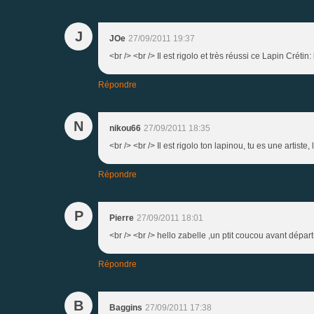
J
JOe
27/09/2011 19:37
<br /> <br /> Il est rigolo et très réussi ce Lapin Créti
Répondre
N
nikou66
27/09/2011 18:35
<br /> <br /> Il est rigolo ton lapinou, tu es une artiste
Répondre
P
Pierre
27/09/2011 18:01
<br /> <br /> hello zabelle ,un ptit coucou avant départ<
Répondre
B
Baggins
27/09/2011 17:38