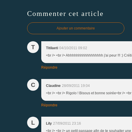
Commenter cet article
Ajouter un commentaire
T
Titilaeti
04/10/2011 09:02
<br /> <br /> Ahhhhhhhhhhhhhhhhh j'ai peur !!! :) Crétin,
Répondre
C
Claudine
28/09/2011 19:04
<br /> <br /> Rigolo ! Bisous et bonne soirée<br /> <br 
Répondre
L
Lily
27/09/2011 23:16
<br /> <br /> un petit passage afin de te souhaiter une