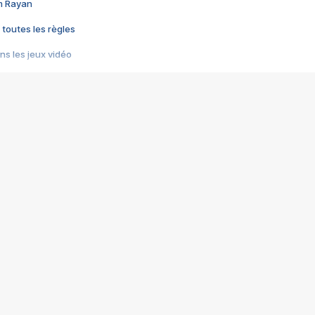
im Rayan
 toutes les règles
s les jeux vidéo
us choquant de Rockstar ? - Le scandale BULLY
e plus moche de Steam
du RÊVE tourne au CAUCHEMAR
pendant 8 heures
it… à tort
umiliés par un jeu vidéo
ire - Final Fantasy 8
ti un empire - Age of Empires
story DOFUS
tard, il crée l'un des pires jeux de tous les temps, MindsEye.