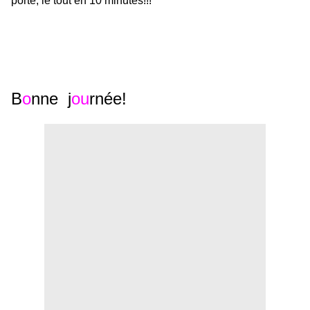
porté, le tout en 10 minutes!!!
B
o
nne j
ou
rnée!