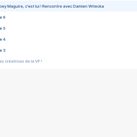
bey Maguire, c'est lui ! Rencontre avec Damien Witecka
e 6
e 5
e 4
e 3
s créatrices de la VF !
e 2
e 1
e Mektoub My Love arrive enfin ! Rencontre avec Shaïn Boumedine et Sal
i : après Toni en famille
elle réalise le bouleversant Dites lui que je l'aime
ais ! Rencontre autour de Vie privée de Rebecca Zlotowski