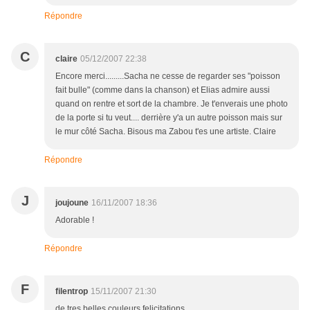
Répondre
C
claire
05/12/2007 22:38
Encore merci.........Sacha ne cesse de regarder ses "poisson
fait bulle" (comme dans la chanson) et Elias admire aussi
quand on rentre et sort de la chambre. Je t'enverais une photo
de la porte si tu veut.... derrière y'a un autre poisson mais sur
le mur côté Sacha. Bisous ma Zabou t'es une artiste. Claire
Répondre
J
joujoune
16/11/2007 18:36
Adorable !
Répondre
F
filentrop
15/11/2007 21:30
de tres belles couleurs felicitations