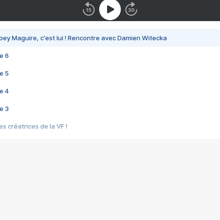
bey Maguire, c'est lui ! Rencontre avec Damien Witecka
e 6
e 5
e 4
e 3
s créatrices de la VF !
e 2
e 1
e Mektoub My Love arrive enfin ! Rencontre avec Shaïn Boumedine et Sal
i : après Toni en famille
elle réalise le bouleversant Dites lui que je l'aime