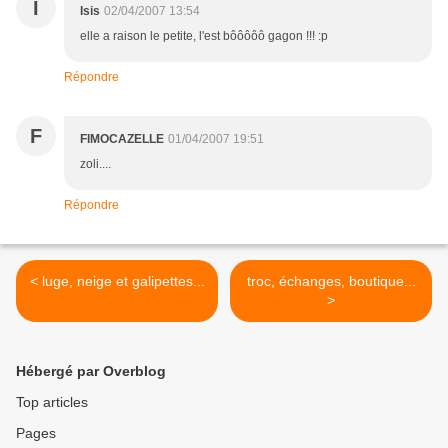
I
Isis
02/04/2007 13:54
elle a raison le petite, l'est bôôôôô gagon !!! :p
Répondre
F
FIMOCAZELLE
01/04/2007 19:51
zoli....
Répondre
< luge, neige et galipettes...
troc, échanges, boutique...
>
Hébergé par Overblog
Top articles
Pages