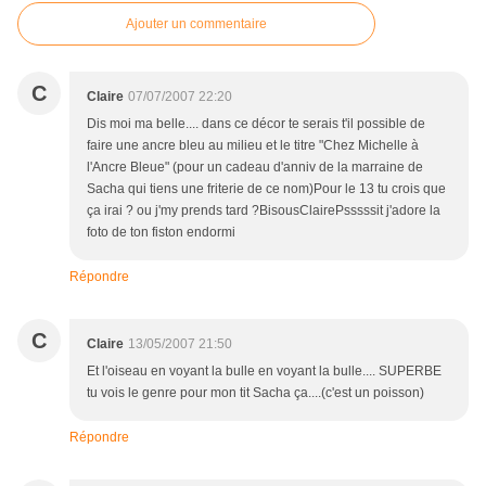
Ajouter un commentaire
C
Claire
07/07/2007 22:20
Dis moi ma belle.... dans ce décor te serais t'il possible de
faire une ancre bleu au milieu et le titre "Chez Michelle à
l'Ancre Bleue" (pour un cadeau d'anniv de la marraine de
Sacha qui tiens une friterie de ce nom)Pour le 13 tu crois que
ça irai ? ou j'my prends tard ?BisousClairePsssssit j'adore la
foto de ton fiston endormi
Répondre
C
Claire
13/05/2007 21:50
Et l'oiseau en voyant la bulle en voyant la bulle.... SUPERBE
tu vois le genre pour mon tit Sacha ça....(c'est un poisson)
Répondre