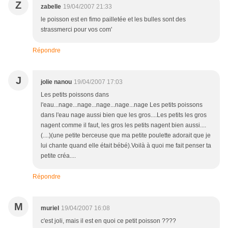
Z
zabelle
19/04/2007 21:33
le poisson est en fimo pailletée et les bulles sont des
strassmerci pour vos com'
Répondre
J
jolie nanou
19/04/2007 17:03
Les petits poissons dans
l'eau...nage...nage...nage...nage...nage Les petits poissons
dans l'eau nage aussi bien que les gros....Les petits les gros
nagent comme il faut, les gros les petits nagent bien aussi....
(....)(une petite berceuse que ma petite poulette adorait que je
lui chante quand elle était bébé).Voilà à quoi me fait penser ta
petite créa....
Répondre
M
muriel
19/04/2007 16:08
c'est joli, mais il est en quoi ce petit poisson ????