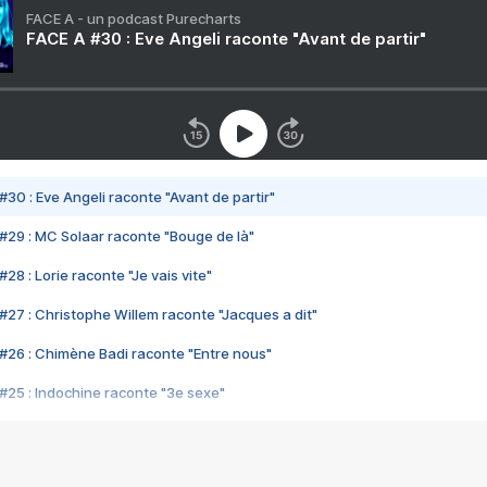
FACE A - un podcast Purecharts
FACE A #30 : Eve Angeli raconte "Avant de partir"
#30 : Eve Angeli raconte "Avant de partir"
#29 : MC Solaar raconte "Bouge de là"
28 : Lorie raconte "Je vais vite"
#27 : Christophe Willem raconte "Jacques a dit"
#26 : Chimène Badi raconte "Entre nous"
#25 : Indochine raconte "3e sexe"
#24 : Zaho raconte "C'est chelou"
#23 : Patrick Bruel raconte "Au café des délices"