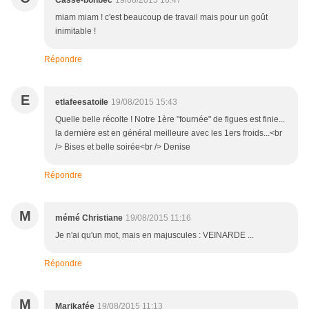
Casse-bonbec
19/08/2015 16:47
miam miam ! c'est beaucoup de travail mais pour un goût
inimitable !
Répondre
E
etlafeesatoile
19/08/2015 15:43
Quelle belle récolte ! Notre 1ère "fournée" de figues est finie...
la dernière est en général meilleure avec les 1ers froids...<br
/> Bises et belle soirée<br /> Denise
Répondre
M
mémé Christiane
19/08/2015 11:16
Je n'ai qu'un mot, mais en majuscules : VEINARDE ...
Répondre
M
Marikafée
19/08/2015 11:13