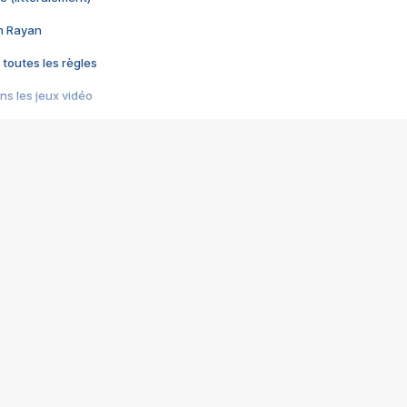
im Rayan
 toutes les règles
s les jeux vidéo
us choquant de Rockstar ? - Le scandale BULLY
e plus moche de Steam
du RÊVE tourne au CAUCHEMAR
pendant 8 heures
it… à tort
umiliés par un jeu vidéo
ire - Final Fantasy 8
ti un empire - Age of Empires
story DOFUS