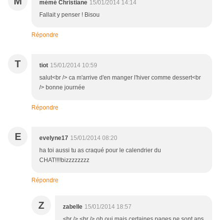
M
mémé Christiane
15/01/2014 14:14
Fallait y penser ! Bisou
Répondre
T
tiot
15/01/2014 10:59
salut<br /> ca m'arrive d'en manger l'hiver comme dessert<br
/> bonne journée
Répondre
E
evelyne17
15/01/2014 08:20
ha toi aussi tu as craqué pour le calendrier du
CHAT!!!!bizzzzzzzz
Répondre
Z
zabelle
15/01/2014 18:57
<br /> <br /> oh oui mais certaines pages ne sont aps