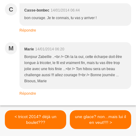
C
Casse-bonbec
14/01/2014 06:44
bon courage. Je te connais, tu vas y arriver !
Répondre
M
Marie
14/01/2014 06:20
Bonjour Zabellle ..<br /> Oh la la oui, cette écharpe doit être
longue à tricoter, le fil est vraiment fin, mais tu vas être trop
jolie avec une fois finie ...<br /> Ton hibou sera un beau
challenge aussi !!! allez courage !!<br /> Bonne journée ...
Bisous, Marie
Répondre
< tricot 2014? déjà un
une glace? non...mais lui il
boulet???
en veut!!!! >