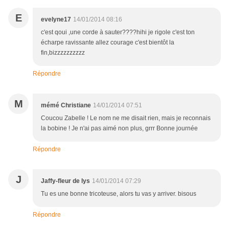
E
evelyne17
14/01/2014 08:16
c'est qoui ,une corde à sauter????hihi je rigole c'est ton
écharpe ravissante allez courage c'est bientôt la
fin,bizzzzzzzzzz
Répondre
M
mémé Christiane
14/01/2014 07:51
Coucou Zabelle ! Le nom ne me disait rien, mais je reconnais
la bobine ! Je n'ai pas aimé non plus, grrr Bonne journée
Répondre
J
Jaffy-fleur de lys
14/01/2014 07:29
Tu es une bonne tricoteuse, alors tu vas y arriver. bisous
Répondre