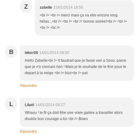
Z
zabelle
15/01/2014 18:55
<br /> <br /> merci mais ça va etre encore long
hélas...<br /> <br /> <br /> bonne soirée!<br /> <br />
<br /> <br />
B
biker06
14/01/2014 09:00
Hello Zabelle<br /> Il faudrait que je fasse voir a Soso, parce
que je n'y connais rien ! Mais je te souhaite de le finir pour le
depart à la neige.<br /> bizz<br /> pat
Répondre
L
Lilaël
14/01/2014 08:27
Whaou ! le fil ça doit être une vraie galère a travailler alors
double bon courage a toi.<br /> Bises
Répondre