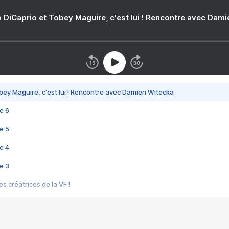
 DiCaprio et Tobey Maguire, c'est lui ! Rencontre avec Dam
bey Maguire, c'est lui ! Rencontre avec Damien Witecka
e 6
e 5
e 4
e 3
s créatrices de la VF !
e 2
e 1