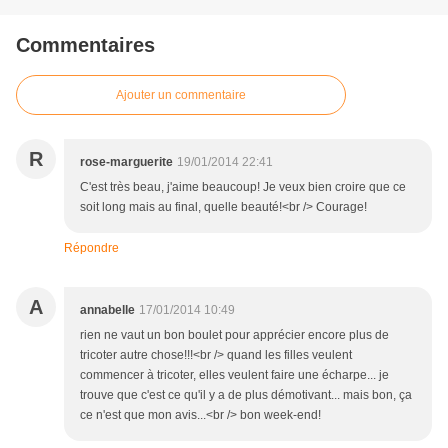
Commentaires
Ajouter un commentaire
R
rose-marguerite
19/01/2014 22:41
C'est très beau, j'aime beaucoup! Je veux bien croire que ce
soit long mais au final, quelle beauté!<br /> Courage!
Répondre
A
annabelle
17/01/2014 10:49
rien ne vaut un bon boulet pour apprécier encore plus de
tricoter autre chose!!!<br /> quand les filles veulent
commencer à tricoter, elles veulent faire une écharpe... je
trouve que c'est ce qu'il y a de plus démotivant... mais bon, ça
ce n'est que mon avis...<br /> bon week-end!