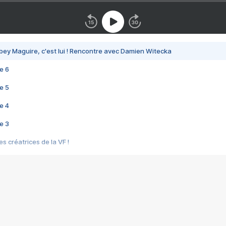
bey Maguire, c'est lui ! Rencontre avec Damien Witecka
e 6
e 5
e 4
e 3
s créatrices de la VF !
e 2
e 1
e Mektoub My Love arrive enfin ! Rencontre avec Shaïn Boumedine et Sal
i : après Toni en famille