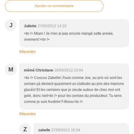
Ajouter un commentaire
J
Juliette
27/05/2012 14:10
<br /> Miam ! Je n'en ai pas encore mangé cette année,
vivement !<br />
Répondre
M
mémé Christiane
26/05/2012 23:04
<br /> Coucou Zabelle! J'suis comme Joe, au prix où sont les
cerises çà devient quasiment un clafoutis au prix des marrons
glacés! Et les cerisiers que je zieute autour de chez moi ont
gelé, donc niet<br /> pour les cerises du producteur. Tu sens
comme je suis frustrée?! Bisou<br />
Répondre
Z
zabelle
27/05/2012 10:24