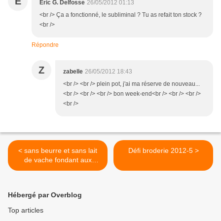
É
Éric G. Delfosse
26/05/2012 01:13
<br /> Ça a fonctionné, le subliminal ? Tu as refait ton stock ?
<br />
Répondre
Z
zabelle
26/05/2012 18:43
<br /> <br /> plein pot, j'ai ma réserve de nouveau...
<br /> <br /> <br /> bon week-end<br /> <br /> <br />
<br />
< sans beurre et sans lait
Défi broderie 2012-5 >
de vache fondant aux
châtaignes....
Hébergé par Overblog
Top articles