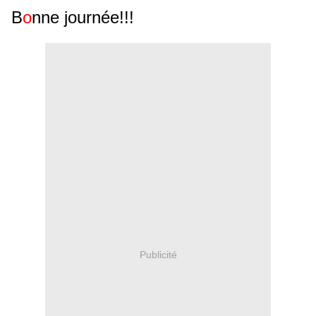
B
o
nne journée!!!
Publicité