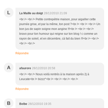
L
La Maille au doigt
28/12/2010 21:09
<br /> <br /> Petite contrepétrie maison, pour aigailler cette
journée grise, et par la même, ton post ?<br /> <br /> <br /> Un
bon jus de sapin soigne mon angine !!!<br /> <br /> <br />
bravo pour ton humour qui reigne sur ton blog ! c comme un
rayon de soleil, et en décembre, cà fait du bien !!!<br /> <br />
<br /> <br />
Répondre
A
afaurore
28/12/2010 20:58
<br /> <br /> Nous voilà rentrés à la maison après 2j à
Leucate<br /> bizzz*<br /> <br /> <br /> <br />
Répondre
B
Belbe
28/12/2010 19:35