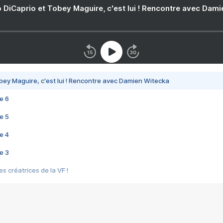
 DiCaprio et Tobey Maguire, c'est lui ! Rencontre avec Dam
bey Maguire, c'est lui ! Rencontre avec Damien Witecka
e 6
e 5
e 4
e 3
s créatrices de la VF !
e 2
e 1