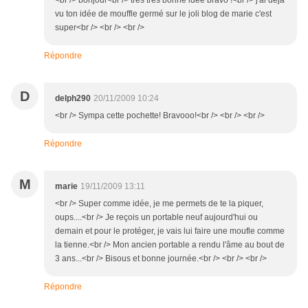
<br /> bonjour<br /> tres tres bonne idée bravo !<br /> j'ai deja
vu ton idée de mouffle germé sur le joli blog de marie c'est
super<br /> <br /> <br />
Répondre
D
delph290
20/11/2009 10:24
<br /> Sympa cette pochette! Bravooo!<br /> <br /> <br />
Répondre
M
marie
19/11/2009 13:11
<br /> Super comme idée, je me permets de te la piquer,
oups....<br /> Je reçois un portable neuf aujourd'hui ou
demain et pour le protéger, je vais lui faire une moufle comme
la tienne.<br /> Mon ancien portable a rendu l'âme au bout de
3 ans...<br /> Bisous et bonne journée.<br /> <br /> <br />
Répondre