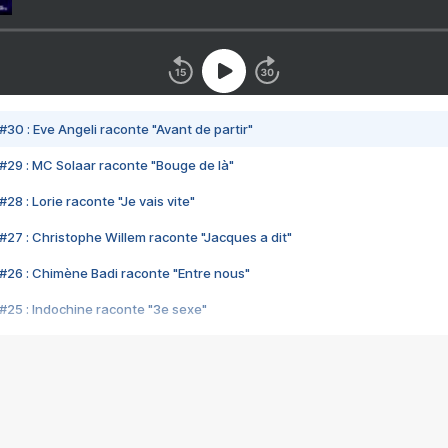
#30 : Eve Angeli raconte "Avant de partir"
#29 : MC Solaar raconte "Bouge de là"
28 : Lorie raconte "Je vais vite"
#27 : Christophe Willem raconte "Jacques a dit"
#26 : Chimène Badi raconte "Entre nous"
#25 : Indochine raconte "3e sexe"
#24 : Zaho raconte "C'est chelou"
#23 : Patrick Bruel raconte "Au café des délices"
#22 : Kyo raconte "Le chemin"