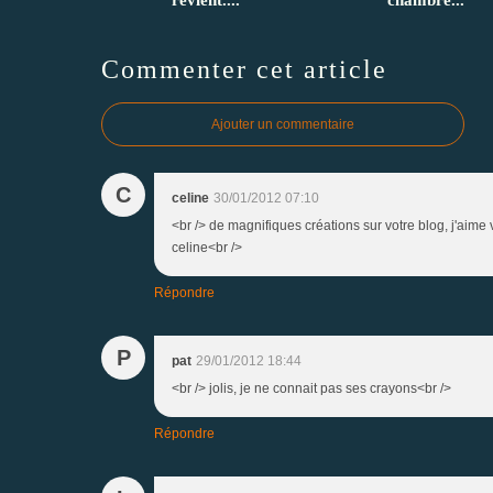
Commenter cet article
Ajouter un commentaire
C
celine
30/01/2012 07:10
<br /> de magnifiques créations sur votre blog, j'aime 
celine<br />
Répondre
P
pat
29/01/2012 18:44
<br /> jolis, je ne connait pas ses crayons<br />
Répondre