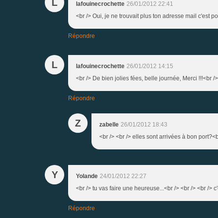
L
lafouinecrochette
26/01/2012 22:41
<br /> Oui, je ne trouvait plus ton adresse mail c'est p
Répondre
L
lafouinecrochette
26/01/2012 14:15
<br /> De bien jolies fées, belle journée, Merci !!!<br />
Répondre
Z
zabelle
26/01/2012 18:43
<br /> <br /> elles sont arrivées à bon port?<b
Y
Yolande
24/01/2012 22:27
<br /> tu vas faire une heureuse...<br /> <br /> <br /> 
Répondre