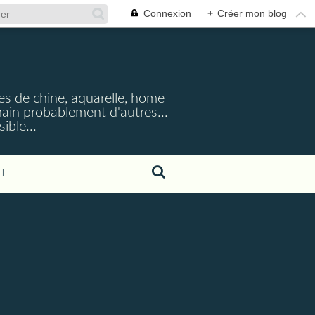
Connexion
+
Créer mon blog
cres de chine, aquarelle, home
emain probablement d'autres...
ible...
T