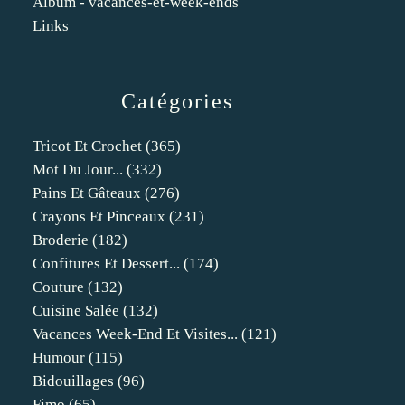
Album - vacances-et-week-ends
Links
Catégories
Tricot Et Crochet
(365)
Mot Du Jour...
(332)
Pains Et Gâteaux
(276)
Crayons Et Pinceaux
(231)
Broderie
(182)
Confitures Et Dessert...
(174)
Couture
(132)
Cuisine Salée
(132)
Vacances Week-End Et Visites...
(121)
Humour
(115)
Bidouillages
(96)
Fimo
(65)