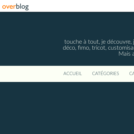
touche à tout, je découvre, j
déco, fimo, tricot, customisa
Mais a
ACCUEIL
CATÉGORIES
C