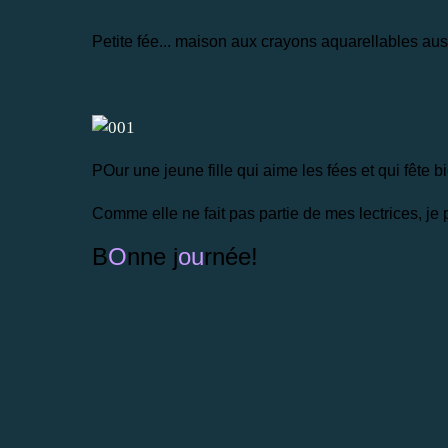
Petite fée... maison aux crayons aquarellables auss
POur une jeune fille qui aime les fées et qui fête bi
Comme elle ne fait pas partie de mes lectrices, je
B
O
nne j
ou
rnée!