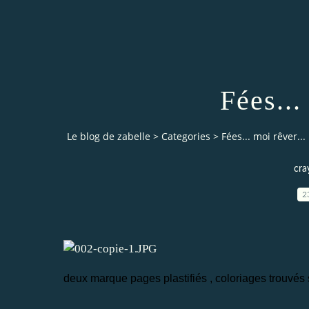
Fées...
Le blog de zabelle
>
Categories
>
Fées... moi rêver...
cra
2
deux marque pages plastifiés , coloriages trouvés 