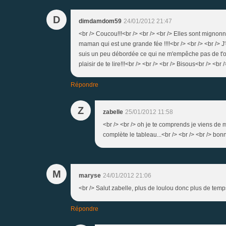
D
dimdamdom59
24/01/2012 21:47
<br /> Coucou!!!<br /> <br /> <br /> Elles sont mignon
maman qui est une grande fée !!!!<br /> <br /> <br /> 
suis un peu débordée ce qui ne m'empêche pas de t'oubl
plaisir de te lire!!!<br /> <br /> <br /> Bisous<br /> <br
Répondre
Z
zabelle
25/01/2012 11:58
<br /> <br /> oh je te comprends je viens de m
complète le tableau...<br /> <br /> <br /> bonn
M
maryse
24/01/2012 21:06
<br /> Salut zabelle, plus de loulou donc plus de temps
Répondre