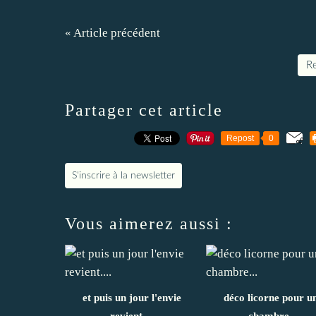
« Article précédent
Re
Partager cet article
Repost
0
S'inscrire à la newsletter
Vous aimerez aussi :
et puis un jour l'envie
déco licorne pour u
revient....
chambre...