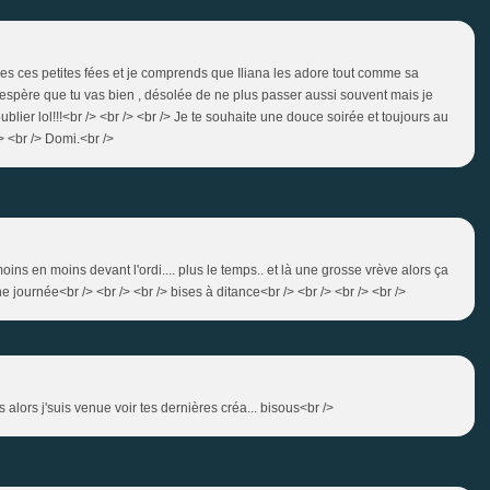
nes ces petites fées et je comprends que Iliana les adore tout comme sa
J'espère que tu vas bien , désolée de ne plus passer aussi souvent mais je
ier lol!!!<br /> <br /> <br /> Je te souhaite une douce soirée et toujours au
 /> <br /> Domi.<br />
oins en moins devant l'ordi.... plus le temps.. et là une grosse vrève alors ça
e journée<br /> <br /> <br /> bises à ditance<br /> <br /> <br /> <br />
 alors j'suis venue voir tes dernières créa... bisous<br />