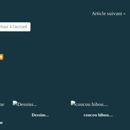
Article suivant »
tour à l'accueil
Dessins...
coucou hibou....
ne