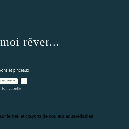
 moi rêver...
yons et pinceaux
3.01.2012
…
Par zabelle
sur le net, et crayons de couleur aquarellables