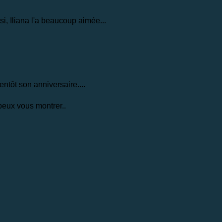
i, Iliana l'a beaucoup aimée...
entôt son anniversaire....
 peux vous montrer..