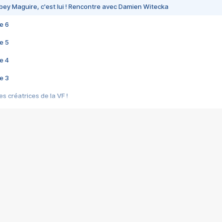
bey Maguire, c'est lui ! Rencontre avec Damien Witecka
e 6
e 5
e 4
e 3
s créatrices de la VF !
e 2
e 1
e Mektoub My Love arrive enfin ! Rencontre avec Shaïn Boumedine et Sal
i : après Toni en famille
elle réalise le bouleversant Dites lui que je l'aime
ais ! Rencontre autour de Vie privée de Rebecca Zlotowski
 de Marguerite, Grave... Rencontre avec Ella Rumpf