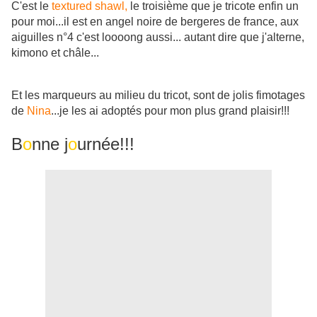
C'est le
textured shawl,
le troisième que je tricote enfin un
pour moi...il est en angel noire de bergeres de france, aux
aiguilles n°4 c'est loooong aussi... autant dire que j'alterne,
kimono et châle...
Et les marqueurs au milieu du tricot, sont de jolis fimotages
de
Nina
...je les ai adoptés pour mon plus grand plaisir!!!
B
o
nne j
o
urnée!!!