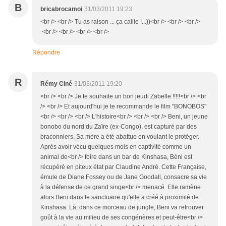
B
bricabrocamoi
31/03/2011 19:23
<br /> <br /> Tu as raison ... ça caille !...))<br /> <br /> <br />
<br /> <br /> <br /> <br />
Répondre
R
Rémy Ciné
31/03/2011 19:20
<br /> <br /> Je te souhaite un bon jeudi Zabelle !!!!!<br /> <br
/> <br /> Et aujourd'hui je te recommande le film "BONOBOS"
<br /> <br /> <br /> L'histoire<br /> <br /> <br /> Beni, un jeune
bonobo du nord du Zaïre (ex-Congo), est capturé par des
braconniers. Sa mère a été abattue en voulant le protéger.
Après avoir vécu quelques mois en captivité comme un
animal de<br /> foire dans un bar de Kinshasa, Béni est
récupéré en piteux état par Claudine André. Cette Française,
émule de Diane Fossey ou de Jane Goodall, consacre sa vie
à la défense de ce grand singe<br /> menacé. Elle ramène
alors Beni dans le sanctuaire qu'elle a créé à proximité de
Kinshasa. Là, dans ce morceau de jungle, Beni va retrouver
goût à la vie au milieu de ses congénères et peut-être<br />