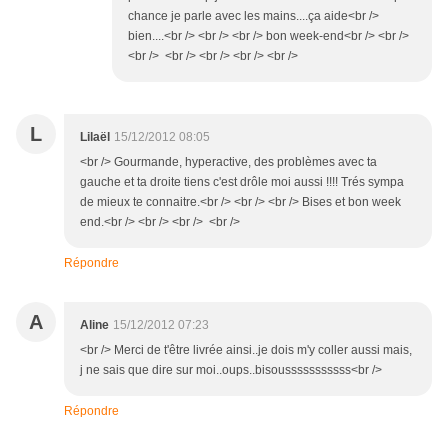
chance je parle avec les mains....ça aide<br />
bien....<br /> <br /> <br /> bon week-end<br /> <br />
<br /> <br /> <br /> <br /> <br />
L
Lilaël
15/12/2012 08:05
<br /> Gourmande, hyperactive, des problèmes avec ta
gauche et ta droite tiens c'est drôle moi aussi !!!! Trés sympa
de mieux te connaitre.<br /> <br /> <br /> Bises et bon week
end.<br /> <br /> <br /> <br />
Répondre
A
Aline
15/12/2012 07:23
<br /> Merci de t'être livrée ainsi..je dois m'y coller aussi mais,
j ne sais que dire sur moi..oups..bisousssssssssss<br />
Répondre