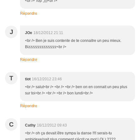
<br /> Top ;)))<br />
Répondre
J
JOe
18/12/2012 21:11
<br /> Ben je suis contente de te connaitre un peu mieux.
Bizzzzzzzzzzzzzzz<br />
Répondre
T
tiot
16/12/2012 23:46
<br /> salut<br /> <br /> <br /> ben on en connait un peu plus
sur toi<br /> <br /> <br /> bon lundi<br />
Répondre
C
Cathy
16/12/2012 09:43
<br /> oh ça devait être sympa la danse !!!! serais-tu
ambidexe(sait plus comment s'écrit ce mot LOL) ????