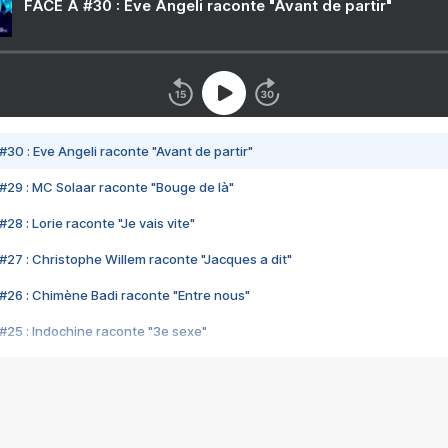
FACE A #30 : Eve Angeli raconte "Avant de partir"
#30 : Eve Angeli raconte "Avant de partir"
#29 : MC Solaar raconte "Bouge de là"
28 : Lorie raconte "Je vais vite"
#27 : Christophe Willem raconte "Jacques a dit"
#26 : Chimène Badi raconte "Entre nous"
#25 : Indochine raconte "3e sexe"
#24 : Zaho raconte "C'est chelou"
#23 : Patrick Bruel raconte "Au café des délices"
#22 : Kyo raconte "Le chemin"