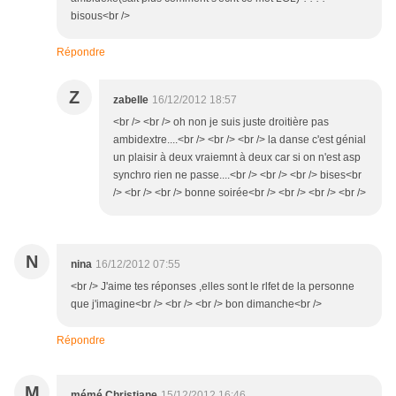
bisous<br />
Répondre
Z
zabelle
16/12/2012 18:57
<br /> <br /> oh non je suis juste droitière pas
ambidextre....<br /> <br /> <br /> la danse c'est génial
un plaisir à deux vraiemnt à deux car si on n'est asp
synchro rien ne passe....<br /> <br /> <br /> bises<br
/> <br /> <br /> bonne soirée<br /> <br /> <br /> <br />
N
nina
16/12/2012 07:55
<br /> J'aime tes réponses ,elles sont le rlfet de la personne
que j'imagine<br /> <br /> <br /> bon dimanche<br />
Répondre
M
mémé Christiane
15/12/2012 16:46