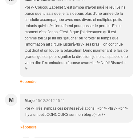
<br /> Coucou Zabelle! C'est sympa d'avoir joué le jeu! Je ris
parce que tu sais que je fais depuis plus d'une année de la
conduite accompagnée avec mes divers et multiples petits-
enfants qui<br /> s'entraînent pour passer le permis. En ce
moment c'est Jonas. C'est là que j'ai découvert qu'il est
comme toi! Si je lui dis "gauche" ou "droite" le temps que
l'information ait circulé jusqu'à<br /> ses bras... on continue
tout droit et on loupe la bifurcation! Donc maintenant je fais de
grands gestes pour signifier la direction, je ne sais pas ce que
va en dire l'examinateur, réponse avant<br /> Noël! Bisou<br
/>
Répondre
M
Marjo
15/12/2012 15:11
<br /> Très sympas ces petites révélations!!!<br /> <br /> <br />
Il y a un petit CONCOURS sur mon blog :-)<br />
Répondre