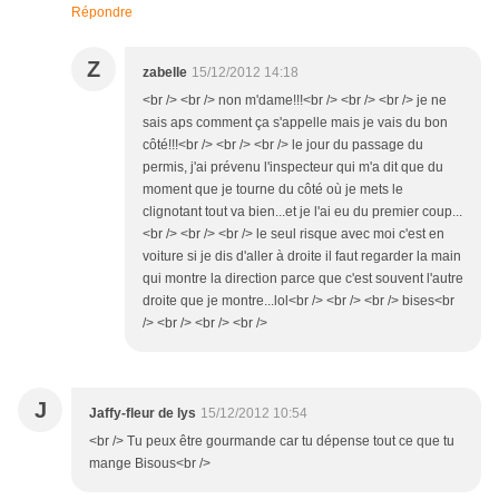
Répondre
Z
zabelle
15/12/2012 14:18
<br /> <br /> non m'dame!!!<br /> <br /> <br /> je ne
sais aps comment ça s'appelle mais je vais du bon
côté!!!<br /> <br /> <br /> le jour du passage du
permis, j'ai prévenu l'inspecteur qui m'a dit que du
moment que je tourne du côté où je mets le
clignotant tout va bien...et je l'ai eu du premier coup...
<br /> <br /> <br /> le seul risque avec moi c'est en
voiture si je dis d'aller à droite il faut regarder la main
qui montre la direction parce que c'est souvent l'autre
droite que je montre...lol<br /> <br /> <br /> bises<br
/> <br /> <br /> <br />
J
Jaffy-fleur de lys
15/12/2012 10:54
<br /> Tu peux être gourmande car tu dépense tout ce que tu
mange Bisous<br />