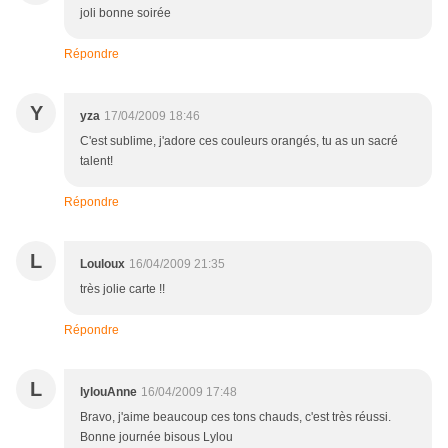
joli bonne soirée
Répondre
Y
yza
17/04/2009 18:46
C'est sublime, j'adore ces couleurs orangés, tu as un sacré
talent!
Répondre
L
Louloux
16/04/2009 21:35
très jolie carte !!
Répondre
L
lylouAnne
16/04/2009 17:48
Bravo, j'aime beaucoup ces tons chauds, c'est très réussi.
Bonne journée bisous Lylou