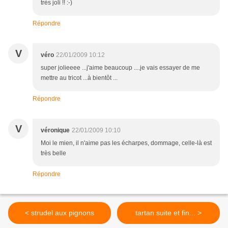
très joli !! :-)
Répondre
V
véro
22/01/2009 10:12
super jolieeee ...j'aime beaucoup ....je vais essayer de me
mettre au tricot ...à bientôt ...
Répondre
V
véronique
22/01/2009 10:10
Moi le mien, il n'aime pas les écharpes, dommage, celle-là est
très belle
Répondre
< strudel aux pignons
tartan suite et fin... >