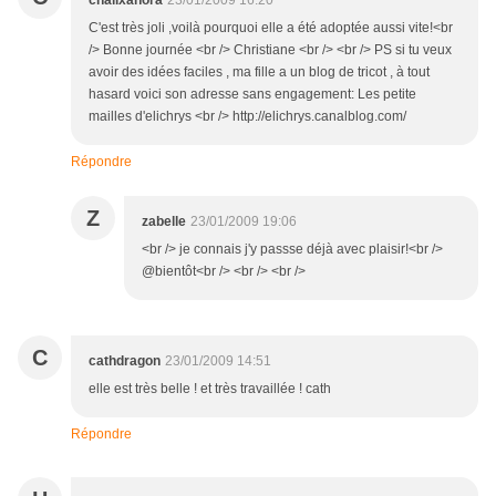
chalixanora
23/01/2009 16:20
C'est très joli ,voilà pourquoi elle a été adoptée aussi vite!<br
/> Bonne journée <br /> Christiane <br /> <br /> PS si tu veux
avoir des idées faciles , ma fille a un blog de tricot , à tout
hasard voici son adresse sans engagement: Les petite
mailles d'elichrys <br /> http://elichrys.canalblog.com/
Répondre
Z
zabelle
23/01/2009 19:06
<br /> je connais j'y passse déjà avec plaisir!<br />
@bientôt<br /> <br /> <br />
C
cathdragon
23/01/2009 14:51
elle est très belle ! et très travaillée ! cath
Répondre