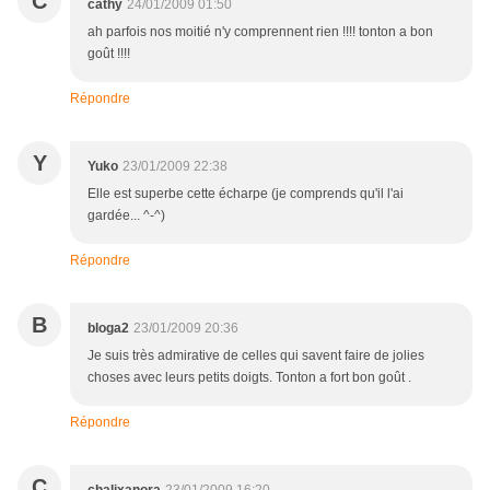
C
cathy
24/01/2009 01:50
ah parfois nos moitié n'y comprennent rien !!!! tonton a bon
goût !!!!
Répondre
Y
Yuko
23/01/2009 22:38
Elle est superbe cette écharpe (je comprends qu'il l'ai
gardée... ^-^)
Répondre
B
bloga2
23/01/2009 20:36
Je suis très admirative de celles qui savent faire de jolies
choses avec leurs petits doigts. Tonton a fort bon goût .
Répondre
C