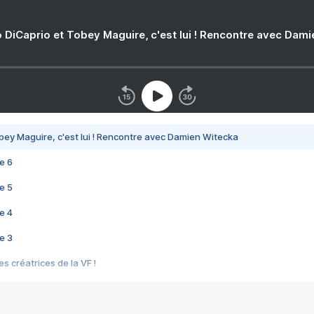
 DiCaprio et Tobey Maguire, c'est lui ! Rencontre avec Dam
bey Maguire, c'est lui ! Rencontre avec Damien Witecka
e 6
e 5
e 4
e 3
s créatrices de la VF !
e 2
e 1