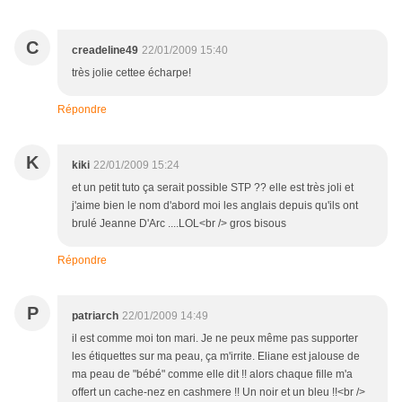
C
creadeline49
22/01/2009 15:40
très jolie cettee écharpe!
Répondre
K
kiki
22/01/2009 15:24
et un petit tuto ça serait possible STP ?? elle est très joli et
j'aime bien le nom d'abord moi les anglais depuis qu'ils ont
brulé Jeanne D'Arc ....LOL<br /> gros bisous
Répondre
P
patriarch
22/01/2009 14:49
il est comme moi ton mari. Je ne peux même pas supporter
les étiquettes sur ma peau, ça m'irrite. Eliane est jalouse de
ma peau de "bébé" comme elle dit !! alors chaque fille m'a
offert un cache-nez en cashmere !! Un noir et un bleu !!<br />