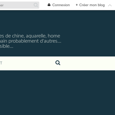
Connexion
+
Créer mon blog
cres de chine, aquarelle, home
emain probablement d'autres...
ible...
T