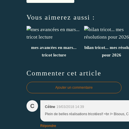
Vous aimerez aussi :
mes avancées en mars...
bilan tricot... mes résol
tricot lecture
pour 2026
Commenter cet article
Ajouter un commentaire
C
Céline
19/03/2018 14:39
Plein de belles réalisations tricotées!! <br /> Bisous, C
Répondre