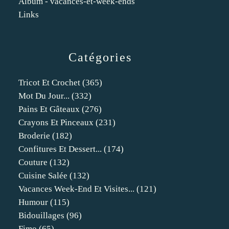
Album - vacances-et-week-ends
Links
Catégories
Tricot Et Crochet
(365)
Mot Du Jour...
(332)
Pains Et Gâteaux
(276)
Crayons Et Pinceaux
(231)
Broderie
(182)
Confitures Et Dessert...
(174)
Couture
(132)
Cuisine Salée
(132)
Vacances Week-End Et Visites...
(121)
Humour
(115)
Bidouillages
(96)
Fimo
(65)