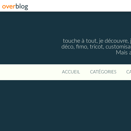
touche à tout, je découvre, j
déco, fimo, tricot, customisa
Mais a
ACCUEIL
CATÉGORIES
C