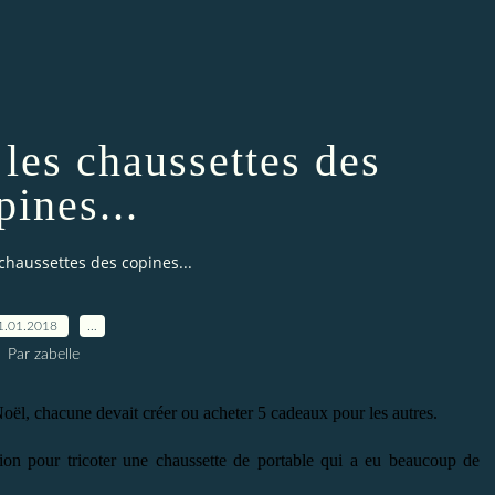
 les chaussettes des
pines...
 chaussettes des copines...
1.01.2018
…
Par zabelle
Noël, chacune devait créer ou acheter 5 cadeaux pour les autres.
tion pour tricoter une chaussette de portable qui a eu beaucoup de