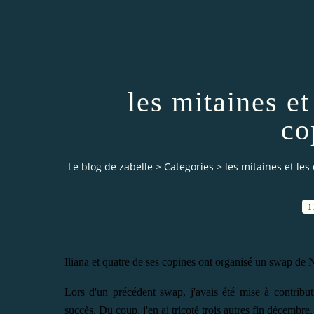
les mitaines et
co
Le blog de zabelle
>
Categories
>
les mitaines et les
1
Iliana et quatre de ses copines ont organisé un swap de 
Lors d'un précédent swap, j'avais été mise à contribu
succès. Du coup, j'en ai tricoté trois autres fin décembre.