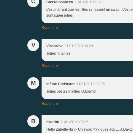
C
Casse-bonbeca
11/01/2018 09:13
c'est marrant que les filles se fassent un swap ! c'est
sont super jolies
Répondre
V
Vinsareva
11/01/2018 08:29
Jolies mitaines.
Répondre
M
mémé Christiane
11/01/2018 07:35
Jolies petites mailles ! A bientôt
Répondre
B
biker06
11/01/2018 07:06
Hello Zabelle<br /> Un swap ??? qués aco .... A Dayto