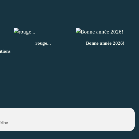
rouge...
Bonne année 2026!
utions
éline.