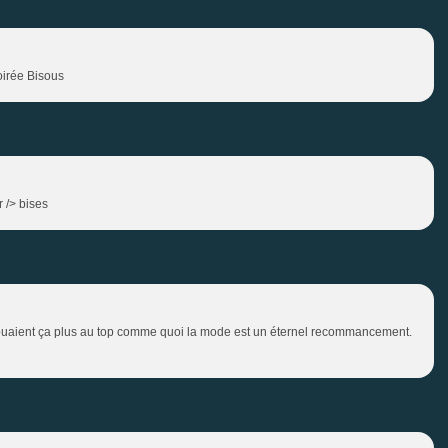
oirée Bisous
 /> bises
rouaient ça plus au top comme quoi la mode est un éternel recommancement.