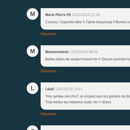
M
Marie-Pierre 09
12/01/2018 22:40
Coucou ! Superbe idée !! J'aime beaucoup !! Bonne s
Répondre
M
Mamieminette
12/01/2018 09:59
Belles idées de swaps! bravo!<br /> Douce journée<br
Répondre
L
Lilaël
11/01/2018 10:41
Très sympa ces cho7, je croyais que les gamins ne t
Trop belles les mitaines route.<br /> Bises
Répondre