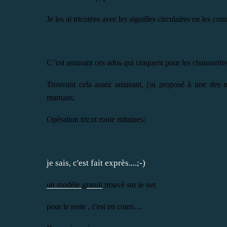
Je les ai tricotées avec les aiguilles circulaires en les
C 'est amusant ces ados qui craquent pour les chaussettes
Trouvant cela assez amusant, j'ai proposé à une des 
mamans.
Opération tricot route mitaines:
je sais, c'est fait exprès....;-)
un modèle gratuit
trouvé sur le net
pour le reste , c'est en cours....