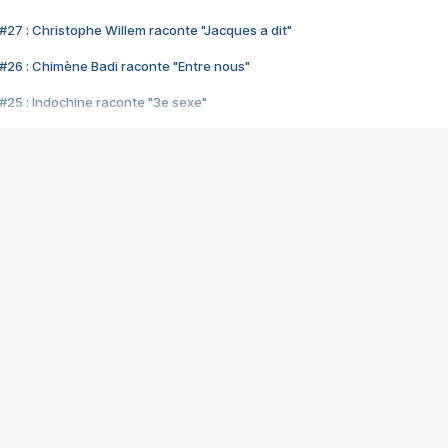
#27 : Christophe Willem raconte "Jacques a dit"
#26 : Chimène Badi raconte "Entre nous"
#25 : Indochine raconte "3e sexe"
#24 : Zaho raconte "C'est chelou"
#23 : Patrick Bruel raconte "Au café des délices"
#22 : Kyo raconte "Le chemin"
#21 : Nolwenn Leroy raconte "Cassé"
#20 : Patrick Hernandez raconte "Born to be alive"
#19 : Lorie raconte "Près de moi"
#18 : Michael Jones raconte "A nos actes manqués" (avec Jean-Jacque
#17 : Khaled raconte "Aïcha"
#16 : Corneille raconte "Parce qu'on vient de loin"